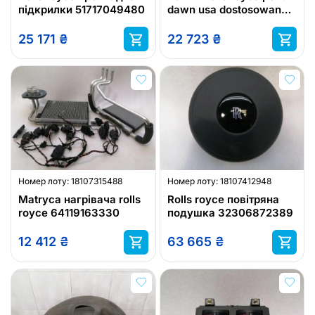
підкрилки 51717049480
dawn usa dostosowane
eu
25 171
₴
22 723
₴
Номер лоту:
18107315488
Номер лоту:
18107412948
Matryca нагрівача rolls
Rolls royce повітряна
royce 64119163330
подушка 32306872389
12 412
₴
63 665
₴