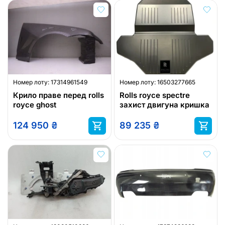
Номер лоту:
17314961549
Номер лоту:
16503277665
Крило праве перед rolls
Rolls royce spectre
royce ghost
захист двигуна кришка
124 950
₴
89 235
₴