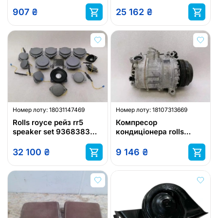
907
₴
25 162
₴
Номер лоту:
18031147469
Номер лоту:
18107313669
Rolls royce рейз rr5
Компресор
speaker set 9368383
кондиціонера rolls
harman/kardon
royce 9154072
32 100
₴
9 146
₴