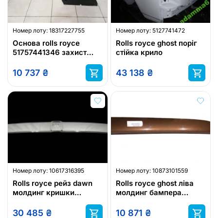
Номер лоту:
18317227755
Номер лоту:
5127741472
Основа rolls royce
Rolls royce ghost поріг
51757441346 захист
стійка крило
шасі rolls royce cullinan
rh
10 737
₴
43 138
₴
Номер лоту:
10617316395
Номер лоту:
10873101559
Rolls royce рейз dawn
Rolls royce ghost ліва
молдинг кришки
молдинг бампера
51247301517
51127159083
30 485
₴
10 871
₴