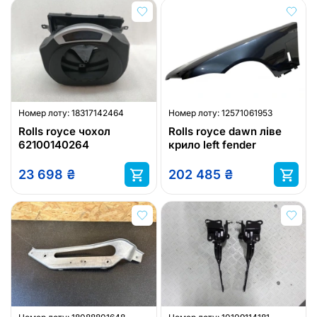
Номер лоту:
18317142464
Номер лоту:
12571061953
Rolls royce чохол
Rolls royce dawn ліве
62100140264
крило left fender
23 698
₴
202 485
₴