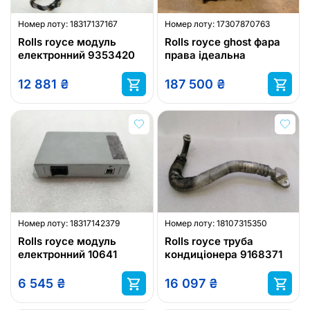
Номер лоту:
18317137167
Номер лоту:
17307870763
Rolls royce модуль
Rolls royce ghost фара
електронний 9353420
права ідеальна
12 881
₴
187 500
₴
Номер лоту:
18317142379
Номер лоту:
18107315350
Rolls royce модуль
Rolls royce труба
електронний 10641
кондиціонера 9168371
6 545
₴
16 097
₴