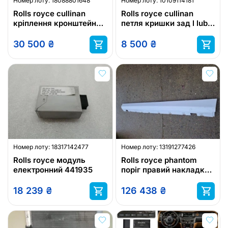
Номер лоту:
18088801648
Номер лоту:
10109114181
Rolls royce cullinan
Rolls royce cullinan
кріплення кронштейн
петля кришки зад l lub p
лампи права сторона rh
новий
rolls
30 500
₴
8 500
₴
Номер лоту:
18317142477
Номер лоту:
13191277426
Rolls royce модуль
Rolls royce phantom
електронний 441935
поріг правий накладка
порогова
18 239
₴
126 438
₴