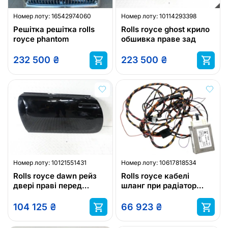
Номер лоту:
16542974060
Номер лоту:
10114293398
Решітка решітка rolls
Rolls royce ghost крило
royce phantom
обшивка праве зад
232 500
₴
223 500
₴
Номер лоту:
10121551431
Номер лоту:
10617818534
Rolls royce dawn рейз
Rolls royce кабелі
двері праві перед
шланг при радіатор
7375486
9196848
104 125
₴
66 923
₴