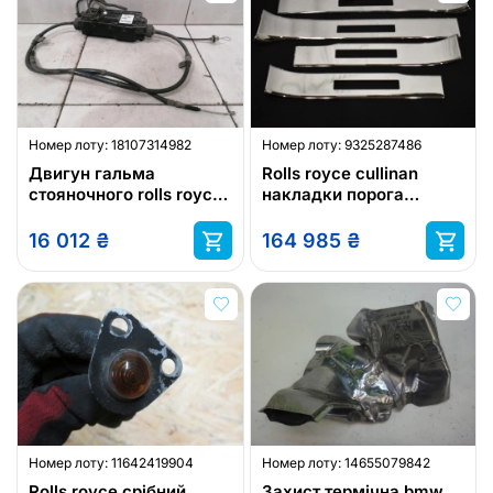
Номер лоту:
18107314982
Номер лоту:
9325287486
Двигун гальма
Rolls royce cullinan
стояночного rolls royce
накладки порога
6868044
молдинг поріг
16 012
₴
164 985
₴
Номер лоту:
11642419904
Номер лоту:
14655079842
Rolls royce срібний
Захист термічна bmw