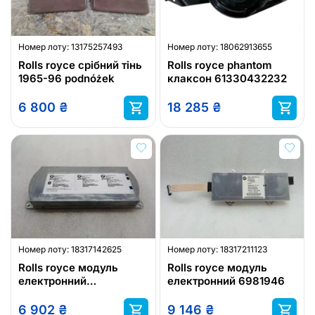
Номер лоту:
13175257493
Номер лоту:
18062913655
Rolls royce срібний тінь
Rolls royce phantom
1965-96 podnóżek
клаксон 61330432232
6 800
₴
18 285
₴
Номер лоту:
18317142625
Номер лоту:
18317211123
Rolls royce модуль
Rolls royce модуль
електронний
електронний 6981946
84109171347
6 902
₴
9 146
₴