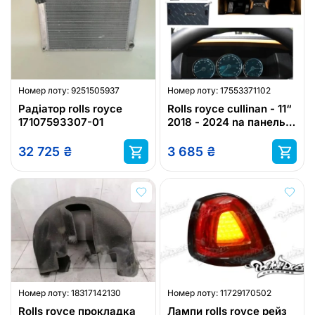
Номер лоту:
9251505937
Номер лоту:
17553371102
Радіатор rolls royce
Rolls royce cullinan - 11“
17107593307-01
2018 - 2024 na панель
приладів роздавальна
32 725
₴
3 685
₴
Номер лоту:
18317142130
Номер лоту:
11729170502
Rolls royce прокладка
Лампи rolls royce рейз