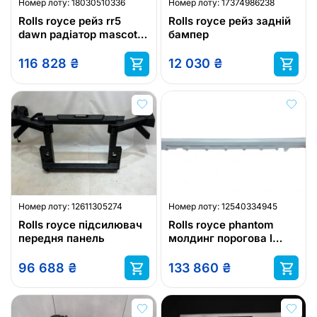
Номер лоту:
18030510336
Номер лоту:
17374986238
Rolls royce рейз rr5
Rolls royce рейз задній
dawn радіатор mascot
бампер
retractable 51137377371-
116 828
₴
12 030
₴
Номер лоту:
12611305274
Номер лоту:
12540334945
Rolls royce підсилювач
Rolls royce phantom
передня панель
молдинг порогова l
7499417
96 688
₴
133 860
₴