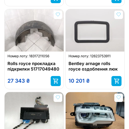
Номер лоту:
18317211056
Номер лоту:
12623753911
Rolls royce прокладка
Bentley arnage rolls
підкрилки 51717049480
royce оздоблення люк
27 343
₴
10 201
₴