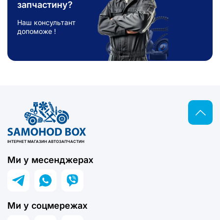
відповідний варіант. Замовити автозапчастини у нас
запчастину?
просто — додайте товар у кошик та оформіть
замовлення онлайн.
Наш консультант
допоможе !
ІНТЕРНЕТ МАГАЗИН АВТОЗАПЧАСТИН
Ми у месенджерах
Ми у соцмережах