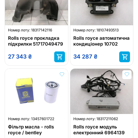
Номер лоту:
18317142116
Номер лоту:
18107493513
Rolls royce прокладка
Rolls royce автоматична
підкрилки 51717049479
кондиціонер 10702
27 343
₴
34 287
₴
Номер лоту:
13457601722
Номер лоту:
18317211062
Фільтр масла - rolls
Rolls royce модуль
royce / bentley
електронний 6964139