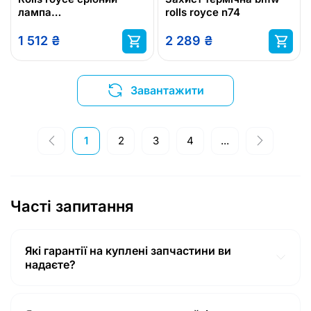
лампа
rolls royce n74
попереджувальна
1 512
₴
2 289
₴
Завантажити
1
2
3
4
...
Часті запитання
Які гарантії на куплені запчастини ви
надаєте?
Гарантії на товар відповідають гарантіям, наданими
продавцем (14 календарних днів з моменту покупки в
Польщі! Включаючи доставку з Польщі у місто Ковель