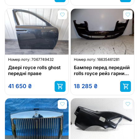
Номер лоту:
7067749432
Номер лоту:
16635461281
Двері royce rolls ghost
Бампер перед передній
передні праве
rolls royce рейз гарний
7403722
41 650
₴
18 285
₴