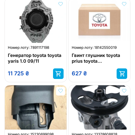
Номер лоту:
7891117198
Номер лоту:
18142550019
Генератор toyota toyota
Гвинт глушник toyota
yaris 1.0 09/11
prius toyota
90109w0006
11 725
₴
627
₴
Номер лоту:
15230699098
Номер лоту:
13378608828