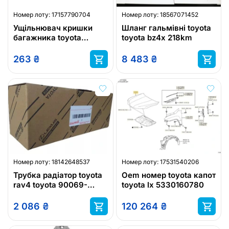
Номер лоту:
17157790704
Номер лоту:
18567071452
Ущільнювач кришки
Шланг гальмівні toyota
багажника toyota
toyota bz4x 218km
corolla 1,8 09- toyota
90430-05003
263
₴
8 483
₴
Номер лоту:
18142648537
Номер лоту:
17531540206
Трубка радіатор toyota
Oem номер toyota капот
rav4 toyota 90069-
toyota lx 5330160780
42000
2 086
₴
120 264
₴