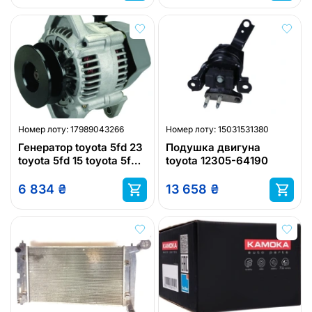
Номер лоту:
17989043266
Номер лоту:
15031531380
Генератор toyota 5fd 23
Подушка двигуна
toyota 5fd 15 toyota 5fd
toyota 12305-64190
18 toyota 5gd 35
6 834
₴
13 658
₴