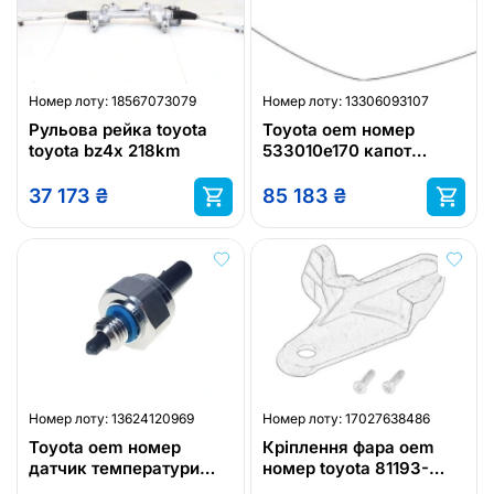
Номер лоту:
18567073079
Номер лоту:
13306093107
Рульова рейка toyota
Toyota oem номер
toyota bz4x 218km
533010e170 капот
toyota highlander 2020-
37 173
₴
85 183
₴
Номер лоту:
13624120969
Номер лоту:
17027638486
Toyota oem номер
Кріплення фара oem
датчик температури
номер toyota 81193-
toyota proace 2016-
05030