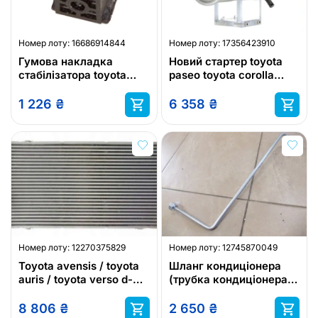
Номер лоту:
16686914844
Номер лоту:
17356423910
Гумова накладка
Новий стартер toyota
стабілізатора toyota
paseo toyota corolla
48815-0f010
toyota starlet toyota
corolla e
1 226
₴
6 358
₴
Номер лоту:
12270375829
Номер лоту:
12745870049
Toyota avensis / toyota
Шланг кондиціонера
auris / toyota verso d-4d
(трубка кондиціонера,
2011 - 179400r040
патрубок
автокондиціонера)
8 806
₴
2 650
₴