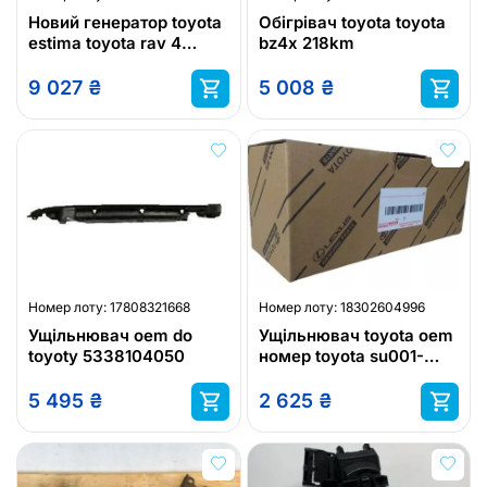
Новий генератор toyota
Обігрівач toyota toyota
estima toyota rav 4
bz4x 218km
toyota avensis verso
toyota prev
9 027
₴
5 008
₴
Номер лоту:
17808321668
Номер лоту:
18302604996
Ущільнювач oem do
Ущільнювач toyota oem
toyoty 5338104050
номер toyota su001-
b4417
5 495
₴
2 625
₴