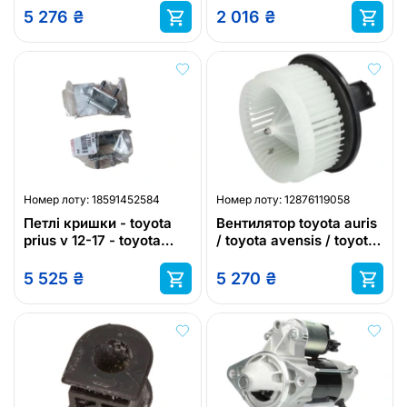
5 276
₴
2 016
₴
Номер лоту:
18591452584
Номер лоту:
12876119058
Петлі кришки - toyota
Вентилятор toyota auris
prius v 12-17 - toyota
/ toyota avensis / toyota
4runner - toyota auris
corolla / toyota prius
e18 hb
5 525
₴
5 270
₴