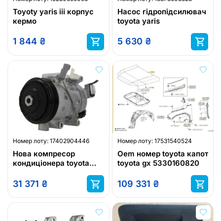
Toyoty yaris iii корпус
Насос гідропідсилювач
кермо
toyota yaris
1 844
₴
5 630
₴
Номер лоту:
17402904446
Номер лоту:
17531540524
Нова компресор
Oem номер toyota капот
кондиціонера toyota
toyota gx 5330160820
ractis toyota yaris
subaru trezia toyota
31 371
₴
109 331
₴