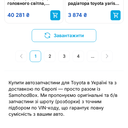
головного світла,
радіатора toyota yaris
лампа передня) права
toyota yaris 10-20
toyota oem номер
40 281
₴
3 874
₴
8113002l50 toyota
Завантажити
1
2
3
4
...
Купити автозапчастини для Toyota в Україні та з
доставкою по Європі — просто разом із
SamohodBox. Ми пропонуємо оригінальні та б/в
запчастини зі шроту (розборки) з точним
підбором по VIN-коду, що гарантує повну
сумісність з вашим авто.
Підбір запчастин по VIN — це найнадійніший