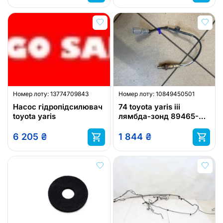
toyota yaris iii новий
оригінал.
Номер лоту:
13774709843
Номер лоту:
10849450501
Насос гідропідсилювач
74 toyota yaris iii
toyota yaris
лямбда-зонд 89465-
52670
6 205
₴
1 844
₴