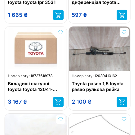
toyota toyota lpr 3531
диференціал toyota
toyota 90301-20005
1 665
₴
597
₴
Номер лоту:
18737618978
Номер лоту:
12080410162
Вкладиші шатунні
Toyota paseo 1,5 toyota
toyota toyota 13041-
paseo рульова рейка
27010-01
3 167
₴
2 100
₴