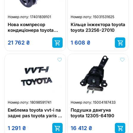
Номер лоту:
17401839101
Номер лоту:
15031531625
Нова компресор
Кільце інжектора toyota
кондиціонера toyota
toyota 23256-27010
avensis toyota verso
toyota auris toyota
21 762
₴
1 608
₴
Номер лоту:
18098591741
Номер лоту:
15004187433
Емблема toyota vvt-i na
Подушка двигуна
заднє pas toyota yaris i
toyota 12305-64190
1999-2005 рік
1 291
₴
16 412
₴