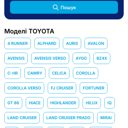
Пошук
Моделі TOYOTA
4 RUNNER
ALPHARD
AURIS
AVALON
AVENSIS
AVENSIS VERSO
AYGO
BZ4X
C-HR
CAMRY
CELICA
COROLLA
COROLLA VERSO
FJ CRUISER
FORTUNER
GT 86
HIACE
HIGHLANDER
HILUX
IQ
LAND CRUISER
LAND CRUISER PRADO
MIRAI