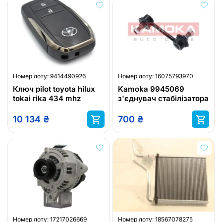
Номер лоту:
9414490926
Номер лоту:
16075793970
Ключ pilot toyota hilux
Kamoka 9945069
tokai rika 434 mhz
з'єднувач стабілізатора
10 134
₴
700
₴
Номер лоту:
17217026669
Номер лоту:
18567078275