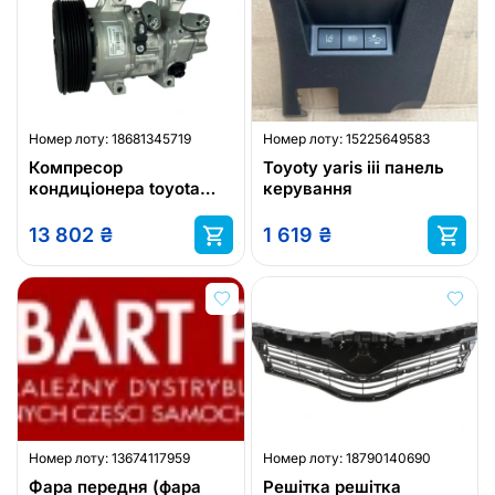
Номер лоту:
18681345719
Номер лоту:
15225649583
Компресор
Toyoty yaris iii панель
кондиціонера toyota
керування
avensis toyota corolla
7pk
13 802
₴
1 619
₴
Номер лоту:
13674117959
Номер лоту:
18790140690
Фара передня (фара
Решітка решітка