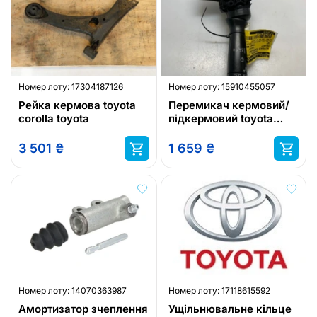
Номер лоту:
17304187126
Номер лоту:
15910455057
Рейка кермова toyota
Перемикач кермовий/
corolla toyota
підкермовий toyota
173848 toyota
3 501
₴
1 659
₴
Номер лоту:
14070363987
Номер лоту:
17118615592
Амортизатор зчеплення
Ущільнювальне кільце