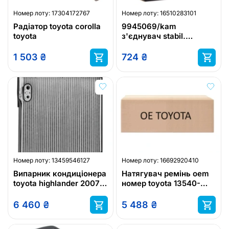
Номер лоту:
17304172767
Номер лоту:
16510283101
Радіатор toyota corolla
9945069/kam
toyota
з'єднувач stabil.
tyl.le./pr. kamoka
1 503
₴
724
₴
Номер лоту:
13459546127
Номер лоту:
16692920410
Випарник кондиціонера
Натягувач ремінь oem
toyota highlander 2007 -
номер toyota 13540-
2013
20030
6 460
₴
5 488
₴