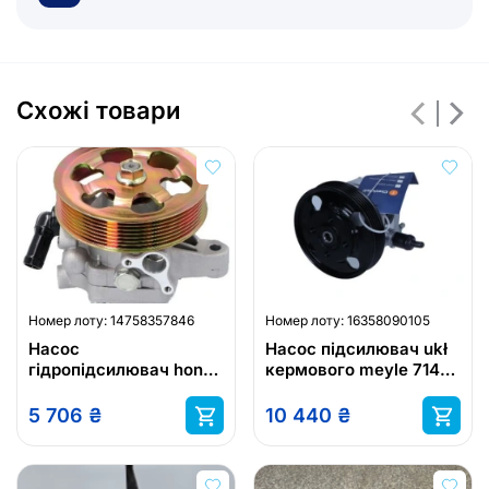
Схожі товари
Номер лоту:
14758357846
Номер лоту:
16358090105
Насос
Насос підсилювач ukł
гідропідсилювач honda
кермового meyle 714
cr-v ii 2.0 2001 energy
631 0040
pw670189 насос
5 706
₴
10 440
₴