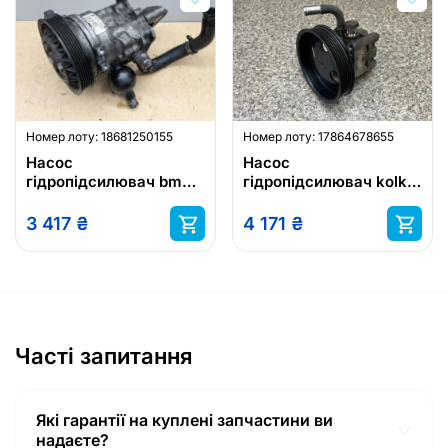
Номер лоту:
18681250155
Номер лоту:
17864678655
Насос
Насос
гідропідсилювач bmw
гідропідсилювач kolko
7 e65 e66 61289
рестайлінг suzuki grand
vitara 2 ii 1.9 ddis hitachi
3 417
₴
4 171
₴
org
Часті запитання
Які гарантії на куплені запчастини ви
надаєте?