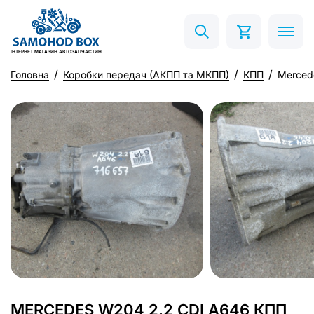
ІНТЕРНЕТ МАГАЗИН АВТОЗАПЧАСТИН
Головна
Коробки передач (АКПП та МКПП)
КПП
Merced
MERCEDES W204 2.2 CDI A646 КПП