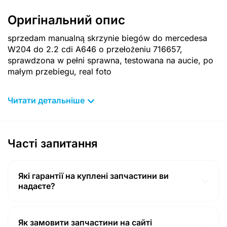
Оригінальний опис
sprzedam manualną skrzynie biegów do mercedesa
W204 do 2.2 cdi A646 o przełożeniu 716657,
sprawdzona w pełni sprawna, testowana na aucie, po
małym przebiegu, real foto
Читати детальніше
Часті запитання
Які гарантії на куплені запчастини ви
надаєте?
Гарантії на товар відповідають гарантіям, наданими
продавцем (14 календарних днів з моменту покупки в
Польщі! Включаючи доставку з Польщі у місто Ковель
Як замовити запчастини на сайті