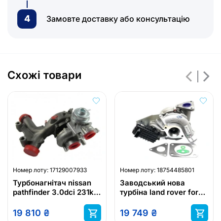
4
Замовте доставку або консультацію
Схожі товари
Номер лоту:
17129007933
Номер лоту:
18754485801
Турбонагнітач nissan
Заводський нова
pathfinder 3.0dci 231km
турбіна land rover ford
v9x 1441100q1k 49189-
transit 2.4 122-140km
07802
752610-5009s
19 810
₴
19 749
₴