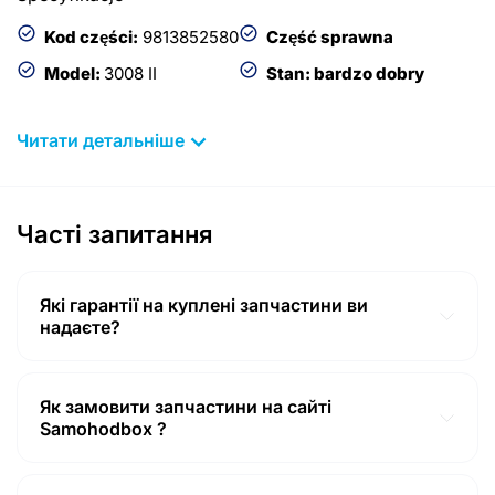
Kod części:
9813852580
Część sprawna
Model:
3008 II
Stan: bardzo dobry
W PRZYPADKU WĄTPLIWOŚCI PROSIMY O PODANIE
Читати детальніше
VIN POJAZDU, W CELU WERYFIKACJI ZGODNOŚCI
CZĘŚCI Z DANYM MODELEM POJAZDU.
Części zamienne: KKK -
Часті запитання
53039700578 53039880830 53039880578
53039500209 BMTS - 40010547 OE -
9813852580 1647284680 39192914 9814415480
Які гарантії на куплені запчастини ви
надаєте?
Гарантії на товар відповідають гарантіям, наданими
продавцем (14 календарних днів з моменту покупки в
Польщі! Включаючи доставку з Польщі у місто Ковель
Як замовити запчастини на сайті
і по Україні, а також термін зберігання на пошті). Тому
Samohodbox ?
дуже важливо вчасно забрати Вашу посилку, адже у
Оформити замовлення на сайті можливе декількома
Вас залишається всього від 3 до 5 днів на перевірку
способами:
працездатності запчастини!