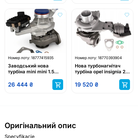
Номер лоту:
18777415935
Номер лоту:
18770393904
Заводський нова
Нова турбонагнітач
турбіна mini mini 1.5
турбіна opel insignia 2.0
90-112km n47 c16 a
cdti 160km 55566448
54359980039
26 444
₴
19 520
₴
Оригінальний опис
Specyfikacje