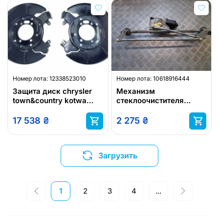
Номер лота:
12338523010
Номер лота:
10618916444
Защита диск chrysler
Механизм
town&country kotwa
стеклоочистителя
chrysler grand voyager
перед chrysler pt cruiser
17 538
₴
2 275
₴
Загрузить
1
2
3
4
...