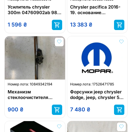
Усилитель chrysler
Chrysler pacifica 2016-
300m 04760902ab 98-
19. основание
04r
акумулятора
1 596
₴
13 383
₴
Номер лота:
10849342194
Номер лота:
17526471785
Механизм
Форсунки jeep chrysler
стеклоочистителя
dodge, jeep, chrysler 5.7
моторчик chrysler 300c
5037479aa
900
₴
7 480
₴