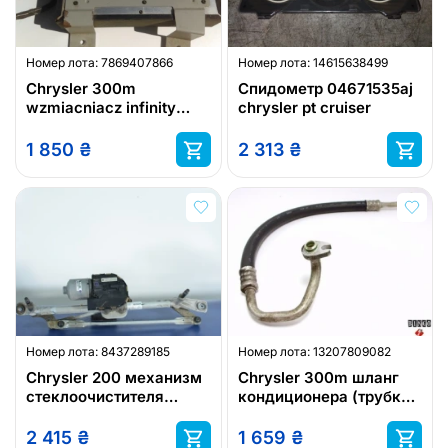
Номер лота:
7869407866
Номер лота:
14615638499
Chrysler 300m
Спидометр 04671535aj
wzmiacniacz infinity
chrysler pt cruiser
04760902ab
1 850
₴
2 313
₴
Номер лота:
8437289185
Номер лота:
13207809082
Chrysler 200 механизм
Chrysler 300m шланг
стеклоочистителя
кондиционера (трубка
68145470aa
кондиционера,
патрубок
2 415
₴
1 659
₴