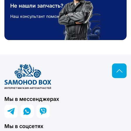
вариант. Заказать автозапчасти у нас просто –
Не нашли запчасть?
добавьте товар в корзину и оформите заказ онлайн.
Доставка:
Наш консультант поможет!
по всей Украине: Киев, Львов, Одесса, Днепр и
другие города
отправка в страны Европы
надежная упаковка и быстрая логистика
У нас вы найдете автозапчасти Chrysler по
разборке, шрот Chrysler, б/у детали Chrysler,
оригинальные запчасти Chrysler, подбор по VIN,
купить запчасти Chrysler Украина, доставка
ИНТЕРНЕТ МАГАЗИН АВТОЗАПЧАСТЕЙ
Европа.
Мы в мессенджерах
Мы в соцсетях