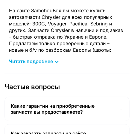
На сайте SamohodBox вы можете купить
автозапчасти Chrysler для всех популярных
моделей: 300C, Voyager, Pacifica, Sebring и
других. Запчасти Chrysler в наличии и под заказ
– быстрая отправка по Украине и Европе.
Предлагаем только проверенные детали –
новые и б/у по разборкам Европы (шроты:
Польша, Германия, Литва, Чехия).
Читать подробнее
В наличии:
двигатели, турбины, компрессоры, навесное
Частые вопросы
оборудование
коробки передач (АКПП, МКПП)
блоки управления ECU, ABS, электроника
Какие гарантии на приобретенные
запчасти вы предоставляете?
кузовные детали (двери, крылья, бамперы,
Гарантии на товар соответствуют гарантиям,
капоты)
предоставленным продавцом (14 календарных дней с
момента покупки в Польше! Включая доставку из
оптика (фары, стопы, LED, ксенон)
Как заказать запчасти на сайте