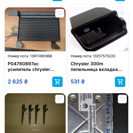
Номер лота:
13917480968
Номер лота:
13257575220
P04760897ac
Chrysler 300m
усилитель chrysler
пепельница вкладка
sebring
пепельницы
2 625
₴
531
₴