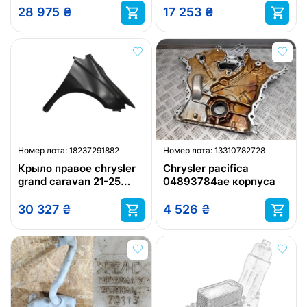
chrysler
28 975
₴
17 253
₴
Номер лота:
18237291882
Номер лота:
13310782728
Крыло правое chrysler
Chrysler pacifica
grand caravan 21-25
04893784ae корпуса
chrysler pacifica 17-25
chrysler
30 327
₴
4 526
₴