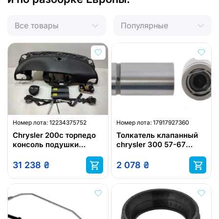
Все товары
Популярные
Номер лота:
12234375752
Номер лота:
17917927360
Chrysler 200c торпедо
Толкатель клапанный
консоль подушки
chrysler 300 57-67
подушка ремни
chrysler imperial 57-67
chrysler new
31 238
₴
2 078
₴