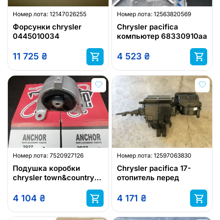
Номер лота:
12147026255
Номер лота:
12563820569
Форсунки chrysler
Chrysler pacifica
0445010034
компьютер 68330910aa
11 725
₴
4 523
₴
Номер лота:
7520927126
Номер лота:
12597063830
Подушка коробки
Chrysler pacifica 17-
chrysler town&country
отопитель перед
chrysler voayger
2001/2007
4 104
₴
4 171
₴