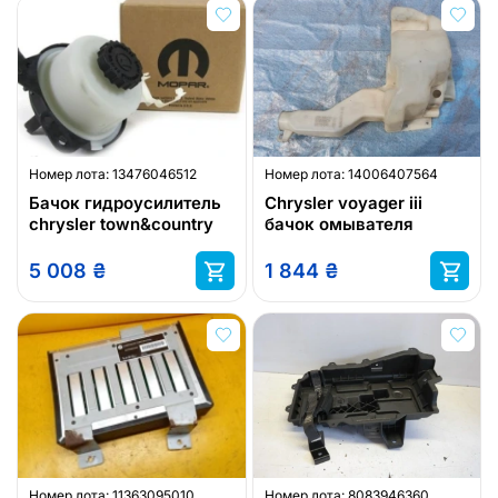
Номер лота:
13476046512
Номер лота:
14006407564
Бачок гидроусилитель
Chrysler voyager iii
chrysler town&country
бачок омывателя
5 008
₴
1 844
₴
Номер лота:
11363095010
Номер лота:
8083946360