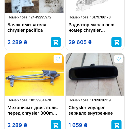
Номер лота:
12449295972
Номер лота:
16179786178
Бачок омывателя
Радиатор масла oem
chrysler pacifica
номер chrysler
68596317aa
2 289
₴
29 605
₴
Номер лота:
11059984478
Номер лота:
11769636219
Механизм+ двигатель.
Chrysler voyager
перед chrysler 300m
зеркало внутренние
p04574577ac
2 289
₴
1 659
₴