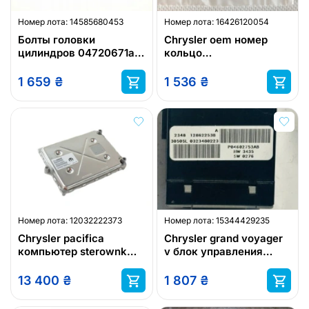
Номер лота:
14585680453
Номер лота:
16426120054
Болты головки
Chrysler oem номер
цилиндров 04720671ab
кольцо
chryslera
уплотнительный,
68029299aa chrysler,
1 659
₴
1 536
₴
dodge, ram, jeep
Номер лота:
12032222373
Номер лота:
15344429235
Chrysler pacifica
Chrysler grand voyager
компьютер sterownk
v блок управления
двигателя
сиденья chrysler oem
номер p04602753ab
13 400
₴
1 807
₴