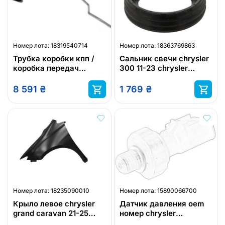
Номер лота:
18319540714
Номер лота:
18363769863
Трубка коробки кпп /
Сальник свечи chrysler
коробка передач
300 11-23 chrysler
chrysler 300m 98-04
pacifica 17-26 chrysler
chrysler concorde 98-04
tow
8 591
₴
1 769
₴
chrysler
Номер лота:
18235090010
Номер лота:
15890066700
Крыло левое chrysler
Датчик давления oem
grand caravan 21-25
номер chrysler
chrysler pacifica 17-25
05149065aa