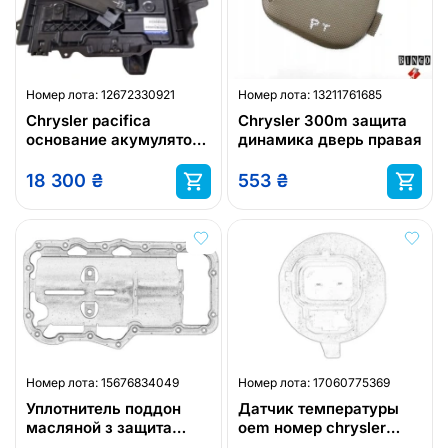
Номер лота:
12672330921
Номер лота:
13211761685
Chrysler pacifica
Chrysler 300m защита
основание акумулятора
динамика дверь правая
двойная
18 300
₴
553
₴
Номер лота:
15676834049
Номер лота:
17060775369
Уплотнитель поддон
Датчик температуры
масляной з защита
oem номер chrysler
blaszaną oem номер
05033313aa