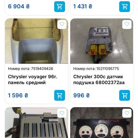
chrysler 53021001ab
6 904
₴
1 431
₴
Номер лота:
7519409426
Номер лота:
10211095775
Chrysler voyager 96r.
Chrysler 300c датчик
панель средний
подушка 68002372aa
1 596
₴
996
₴