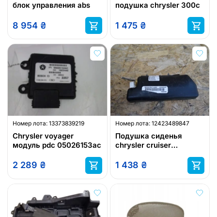
блок управления abs
подушка chrysler 300c
8 954
₴
1 475
₴
Номер лота:
13373839219
Номер лота:
12423489847
Chrysler voyager
Подушка сиденья
модуль pdc 05026153ac
chrysler cruiser
04664289aa
2 289
₴
1 438
₴