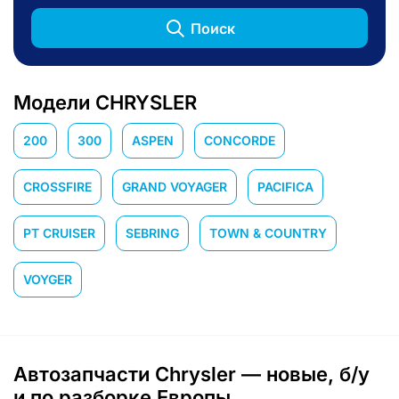
Поиск
Модели CHRYSLER
200
300
ASPEN
CONCORDE
CROSSFIRE
GRAND VOYAGER
PACIFICA
PT CRUISER
SEBRING
TOWN & COUNTRY
VOYGER
Автозапчасти Chrysler — новые, б/у
и по разборке Европы.