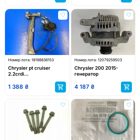
автокондиционера)
трубка
Номер лота:
18198836153
Номер лота:
12079259503
Chrysler pt cruiser
Chrysler 200 2015-
2.2crdi
генератор
стеклоподъемник
правый
1 388
₴
4 187
₴