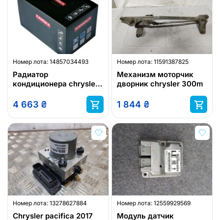
Номер лота:
14857034493
Номер лота:
11591387825
Радиатор
Механизм моторчик
кондиционера chrysler
дворник chrysler 300m
vw chrysler
4 663
₴
1 844
₴
Номер лота:
13278627884
Номер лота:
12559929569
Chrysler pacifica 2017
Модуль датчик