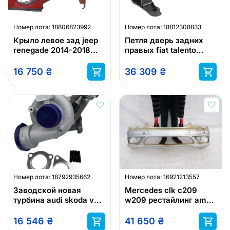
Номер лота:
18806823992
Номер лота:
18812308833
Крыло левое зад jeep
Петля дверь задних
renegade 2014-2018
правых fiat talento
код краски 176
2016-2021
16 750
₴
36 309
₴
Номер лота:
18792935662
Номер лота:
16921213557
Заводской новая
Mercedes clk c209
турбина audi skoda vw
w209 рестайлинг amg
1.9tdi 130-140km awx
05- бампер перед
blb 7178585001s
16 546
₴
41 650
₴