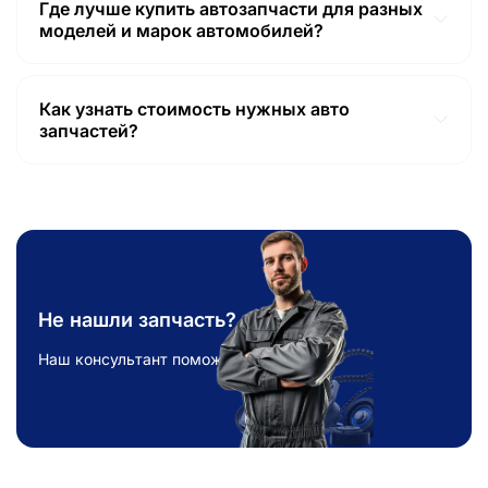
Где лучше купить автозапчасти для разных
доставка крупногабаритных товаров (двигателей,
моделей и марок автомобилей?
КПП, кузовных элементов авто, КПП и т.п.) возможна
В интернет магазине автозапчастей
небольшая задержка.
samohodbox.com.ua вы можете купить автозапчасти
для любых марок и моделей авто. У нас очень
Как узнать стоимость нужных авто
широкий выбор запасных частей для автомобилей,
запчастей?
быстрая доставка, удобный поиск по каталогу и
Для того, чтобы узнать актуальную цену на запчасти
доступные цены.
достаточно воспользоваться поиском на сайте
samohodbox.com.ua или непосредственно связаться с
менеджером. В нашем интернет магазине
автозапчастей указана стоимость каждой позиции,
включая оригинальные и аналоги, а также б/у товары.
Вы можете сравнить цены и выбрать подходящий
вариант. Заказать автозапчасти у нас просто –
Не нашли запчасть?
добавьте товар в корзину и оформите заказ онлайн.
Наш консультант поможет!