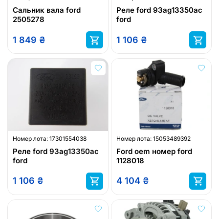
Сальник вала ford
Реле ford 93ag13350ac
2505278
ford
1 849
₴
1 106
₴
Номер лота:
17301554038
Номер лота:
15053489392
Реле ford 93ag13350ac
Ford oem номер ford
ford
1128018
1 106
₴
4 104
₴