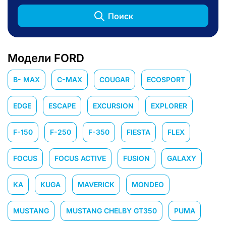
Поиск
Модели FORD
B- MAX
C-MAX
COUGAR
ECOSPORT
EDGE
ESCAPE
EXCURSION
EXPLORER
F-150
F-250
F-350
FIESTA
FLEX
FOCUS
FOCUS ACTIVE
FUSION
GALAXY
KA
KUGA
MAVERICK
MONDEO
MUSTANG
MUSTANG CHELBY GT350
PUMA