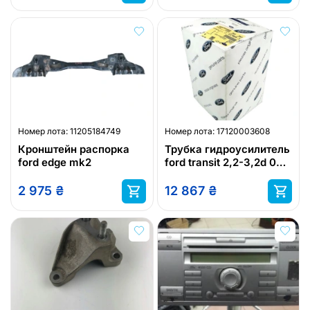
Номер лота:
11205184749
Номер лота:
17120003608
Кронштейн распорка
Трубка гидроусилитель
ford edge mk2
ford transit 2,2-3,2d 06-
ford 1764039
2 975
₴
12 867
₴