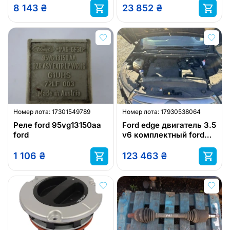
1.6
8 143
₴
23 852
₴
Номер лота:
17301549789
Номер лота:
17930538064
Реле ford 95vg13150aa
Ford edge двигатель 3.5
ford
v6 комплектный ford
ford двигатель
1 106
₴
123 463
₴