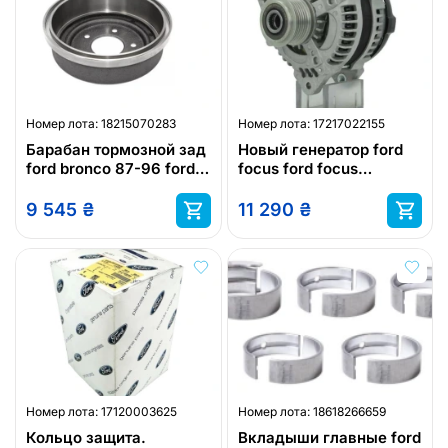
Номер лота:
18215070283
Номер лота:
17217022155
Барабан тормозной зад
Новый генератор ford
ford bronco 87-96 ford
focus ford focus
e150 87-00 ford e250 85
estate/wagon ford focus
ford f15
c-max ford c-
9 545
₴
11 290
₴
Номер лота:
17120003625
Номер лота:
18618266659
Кольцо защита.
Вкладыши главные ford