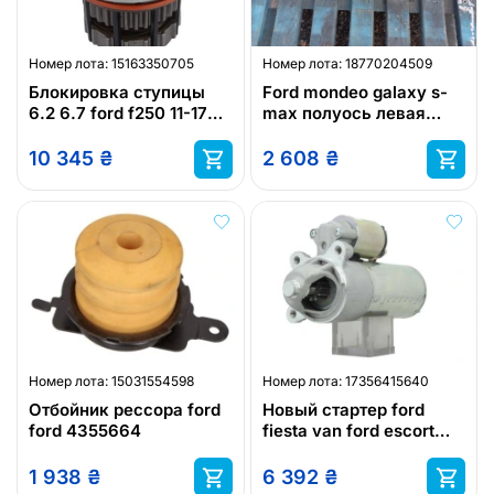
Номер лота:
15163350705
Номер лота:
18770204509
Блокировка ступицы
Ford mondeo galaxy s-
6.2 6.7 ford f250 11-17
max полуось левая
ford f350 11-17 ford f450
приводная
11-17 ford
10 345
₴
2 608
₴
Номер лота:
15031554598
Номер лота:
17356415640
Отбойник рессора ford
Новый стартер ford
ford 4355664
fiesta van ford escort
classic ford fiesta ford
focus
1 938
₴
6 392
₴