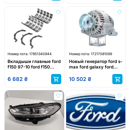
Номер лота:
17851340944
Номер лота:
17217081069
Вкладыши главные ford
Новый генератор ford s-
f150 97-10 ford f150
max ford galaxy ford
heritage 04 ford f250
mondeo estate/wagon
97-99 ford f
ford mondeo
6 682
₴
10 502
₴