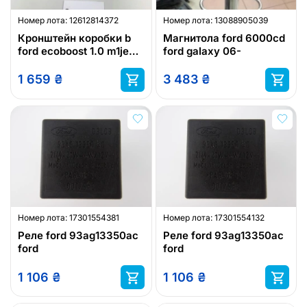
Номер лота:
12612814372
Номер лота:
13088905039
Кронштейн коробки b
Магнитола ford 6000cd
ford ecoboost 1.0 m1je
ford galaxy 06-
fiesta focus
1 659
₴
3 483
₴
Номер лота:
17301554381
Номер лота:
17301554132
Реле ford 93ag13350ac
Реле ford 93ag13350ac
ford
ford
1 106
₴
1 106
₴