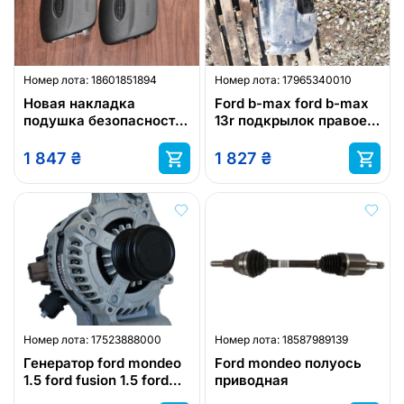
Номер лота:
18601851894
Номер лота:
17965340010
Новая накладка
Ford b-max ford b-max
подушка безопасности
13r подкрылок правое
водителя ford transit
передние ford ?
автобус custom mk8
1 847
₴
1 827
₴
рестайлинг 2017-2023
Номер лота:
17523888000
Номер лота:
18587989139
Генератор ford mondeo
Ford mondeo полуось
1.5 ford fusion 1.5 ford
приводная
mondeo 1.5 ford fusion