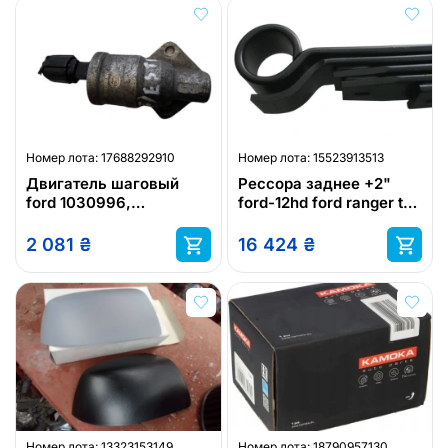
Номер лота:
17688292910
Номер лота:
15523913513
Двигатель шаговый
Рессора заднее +2"
ford 1030996,
ford-12hd ford ranger t6
6nw009141531 ford
px / ford ranger px3
2 081
₴
16 424
₴
Номер лота:
13323153149
Номер лота:
18790957130