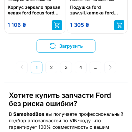
Корпус зеркало правая
Подушка ford
левая ford focus ford
zaw.sil.kamoka ford
fusion ford mondeo ford
focus 98-
fiesta
1 106
₴
1 305
₴
Загрузить
1
2
3
4
...
Хотите купить запчасти Ford
без риска ошибки?
В
SamohodBox
вы получаете профессиональный
подбор автозапчастей по VIN-коду, что
гарантирует 100% совместимость с вашим