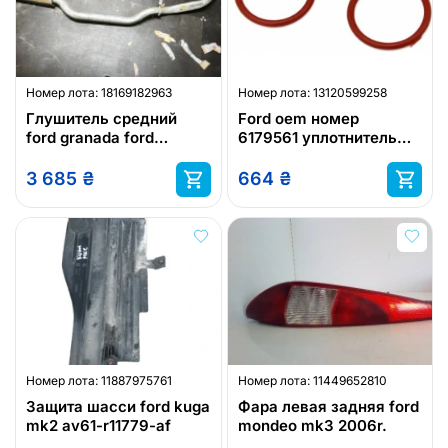
Номер лота:
18169182963
Номер лота:
13120599258
Глушитель средний
Ford oem номер
ford granada ford
6179561 уплотнитель
granada estate 5019233
ford
оригинал ford oem
3 685
₴
664
₴
номер !
Номер лота:
11887975761
Номер лота:
11449652810
Защита шасси ford kuga
Фара левая задняя ford
mk2 av61-r11779-af
mondeo mk3 2006r.