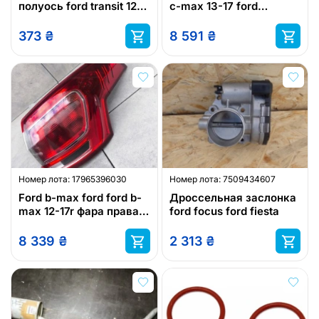
полуось ford transit 12-
c-max 13-17 ford
ford 1727145
ecosport 12-21 ford edge
12-21
373
₴
8 591
₴
Номер лота:
17965396030
Номер лота:
7509434607
Ford b-max ford ford b-
Дроссельная заслонка
max 12-17r фара правая
ford focus ford fiesta
зад задняя av11-13404-
?
8 339
₴
2 313
₴