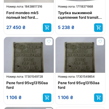
Номер лота:
18438617316
Номер лота:
17118371668
Ford mondeo mk5
Трубка выжимной
полный led ford
сцепления ford transit
динамический led фара
06-14 ford 1370924
левая ford
27 450
₴
5 238
₴
Номер лота:
17301549728
Номер лота:
17301549854
Реле ford 95vg13150aa
Реле ford 95vg13150aa
ford
ford
1 106
₴
1 106
₴