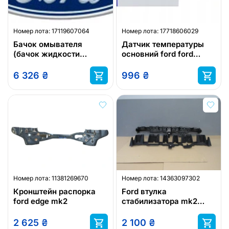
Номер лота:
17119607064
Номер лота:
17718606029
Бачок омывателя
Датчик температуры
(бачок жидкости
основний ford ford
омывателя) ford fiesta
maverick, infin
1,2-1,6 08- ford 1764300
6 326
₴
996
₴
Номер лота:
11381269670
Номер лота:
14363097302
Кронштейн распорка
Ford втулка
ford edge mk2
стабилизатора mk2
кронштейн средний
бампер задний
2 625
₴
2 100
₴