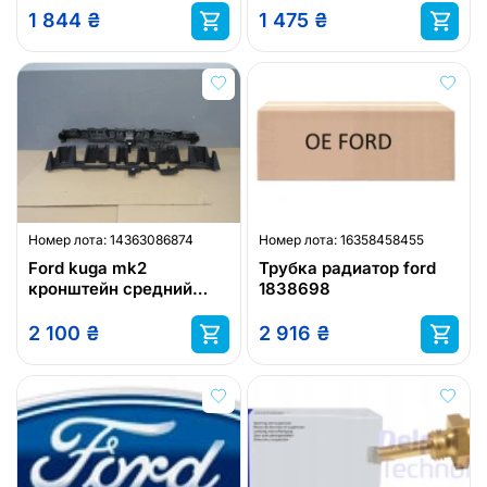
1 844
₴
1 475
₴
Номер лота:
14363086874
Номер лота:
16358458455
Ford kuga mk2
Трубка радиатор ford
кронштейн средний
1838698
бампер задний
2 100
₴
2 916
₴