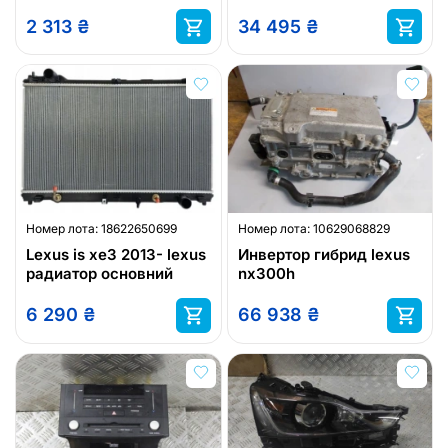
85110-78010
крепление lexus
2 313
₴
34 495
₴
Номер лота:
18622650699
Номер лота:
10629068829
Lexus is xe3 2013- lexus
Инвертор гибрид lexus
радиатор основний
nx300h
6 290
₴
66 938
₴