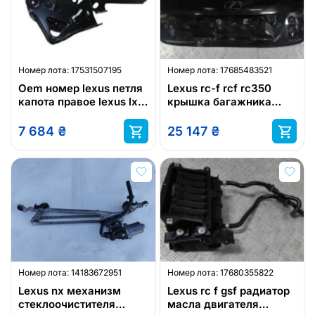
Номер лота:
17531507195
Номер лота:
17685483521
Oem номер lexus петля
Lexus rc-f rcf rc350
капота правое lexus lx
крышка багажника
5341060190
крышка lexus
7 684
₴
25 147
₴
Номер лота:
14183672951
Номер лота:
17680355822
Lexus nx механизм
Lexus rc f gsf радиатор
стеклоочистителя
масла двигателя