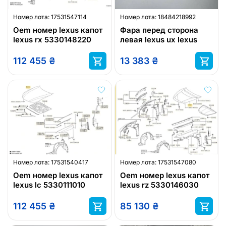
Номер лота:
17531547114
Номер лота:
18484218992
Oem номер lexus капот
Фара перед сторона
lexus rx 5330148220
левая lexus ux lexus
112 455
₴
13 383
₴
Номер лота:
17531540417
Номер лота:
17531547080
Oem номер lexus капот
Oem номер lexus капот
lexus lc 5330111010
lexus rz 5330146030
112 455
₴
85 130
₴