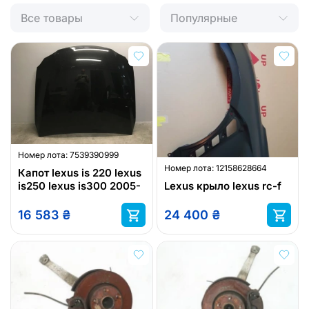
Все товары
Популярные
Номер лота:
7539390999
Номер лота:
12158628664
Капот lexus is 220 lexus
is250 lexus is300 2005-
Lexus крыло lexus rc-f
16 583
₴
24 400
₴