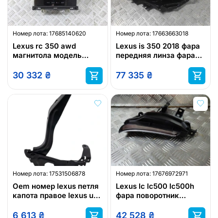
Номер лота:
17685140620
Номер лота:
17663663018
Lexus rc 350 awd
Lexus is 350 2018 фара
магнитола модель
передняя линза фара
levinson аудио lexus
lexus
30 332
₴
77 335
₴
Номер лота:
17531506878
Номер лота:
17676972971
Oem номер lexus петля
Lexus lc lc500 lc500h
капота правое lexus ux
фара поворотник
5341076051
поворот lexus
6 613
₴
42 528
₴