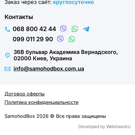
Заказ через сайт:
круглосуточно
поддержка клиента на всех этапах
Контакты
Часто задаваемые запчасти о
068 800 42 44
LEXUS
099 011 29 90
Как подобрать запчасти LEXUS
правильно?
36В бульвар Академика Вернадского,
02000 Киев, Украина
Лучший способ – подбор по VIN-коду или OEM
info@samohodbox.com.ua
номеру детали.
Есть ли у вас каталог запчастей
LEXUS?
Договор оферты
Да, доступен каталог и подбор через
Политика конфиденциальности
менеджера.
SamohodBox 2026 © Все права защищены
Чем отличается оригинал от
аналога?
Developed by Webmaestro