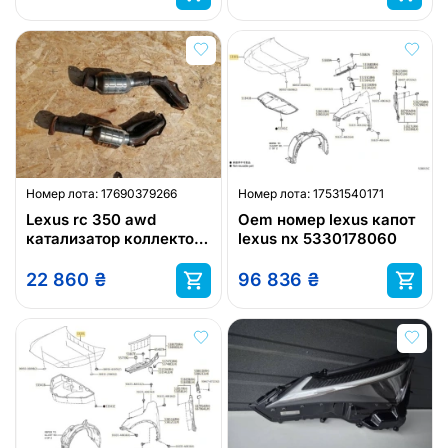
Номер лота:
17690379266
Номер лота:
17531540171
Lexus rc 350 awd
Oem номер lexus капот
катализатор коллектор
lexus nx 5330178060
lexus
22 860
₴
96 836
₴