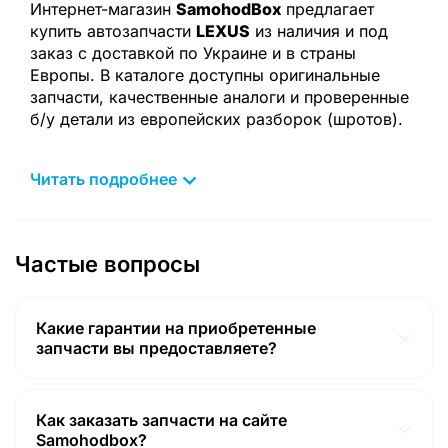
Интернет-магазин
SamohodBox
предлагает
купить автозапчасти
LEXUS
из наличия и под
заказ с доставкой по Украине и в страны
Европы. В каталоге доступны оригинальные
запчасти, качественные аналоги и проверенные
б/у детали из европейских разборок (шротов).
У нас представлен широкий ассортимент
запчастей для популярных моделей: Lexus RX,
Читать подробнее
GX, LX, NX, IS, ES, GS. Вы можете быстро найти
нужную деталь через каталог или заказать
подбор у менеджера.
Частые вопросы
В наличии и под заказ:
двигатели и навесное оборудование
Какие гарантии на приобретенные
запчасти вы предоставляете?
коробки передач (АКПП, МКПП)
Гарантии на товар соответствуют гарантиям,
детали ходовой и подвески
предоставленным продавцом (14 календарных дней с
момента покупки в Польше! Включая доставку из
Как заказать запчасти на сайте
тормозные системы
Польши в Ковель и по Украине, а также срок
Samohodbox?