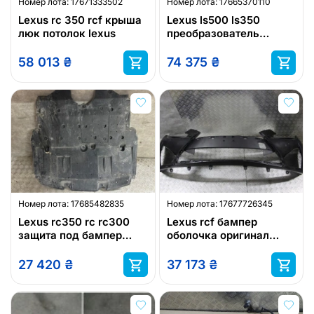
Номер лота:
17671333502
Номер лота:
17665370110
Lexus rc 350 rcf крыша
Lexus ls500 ls350
люк потолок lexus
преобразователь
лампы левая правая
lexus
58 013
₴
74 375
₴
Номер лота:
17685482835
Номер лота:
17677726345
Lexus rc350 rc rc300
Lexus rcf бампер
защита под бампер
оболочка оригинал
радиатор lexus
новая lexus
27 420
₴
37 173
₴