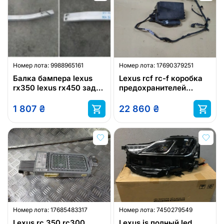
Номер лота:
9988965161
Номер лота:
17690379251
Балка бампера lexus
Lexus rcf rc-f коробка
rx350 lexus rx450 зад
предохранителей
задняя
корпус lexus
1 807
₴
22 860
₴
Номер лота:
17685483317
Номер лота:
7450279549
Lexus rc 350 rc300
Lexus is полный led