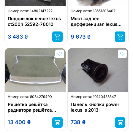
Номер лота:
14802147222
Номер лота:
18651306407
Подкрылок левое lexus
Мост заднее
ct200h 52592-76010
дифференциал lexus
lexus rx 450h 09-15
3 483
₴
9 673
₴
Номер лота:
8034279490
Номер лота:
10140453547
Решётка решётка
Панель кнопка power
радиатора решётка
lexus is 2013-
радиатора lexus nx
lexus nx рестайлинг 17-
13 400
₴
738
₴