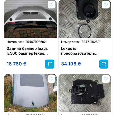
Номер лота:
15407998692
Номер лота:
18247186280
Задний бампер lexus
Lexus is
lc500 бампер lexus
преобразователь
lc500h бампер lexus lc
лампы 8101653020
500 h
правая левая lexus
16 760
₴
34 198
₴