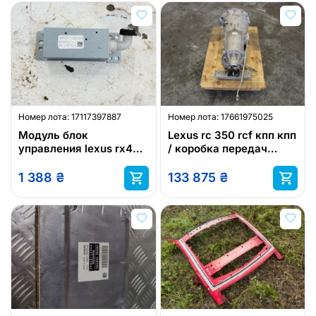
Номер лота:
17117397887
Номер лота:
17661975025
Модуль блок
Lexus rc 350 rcf кпп кпп
управления lexus rx450
/ коробка передач
88051-28060
автомат lexus
1 388
₴
133 875
₴