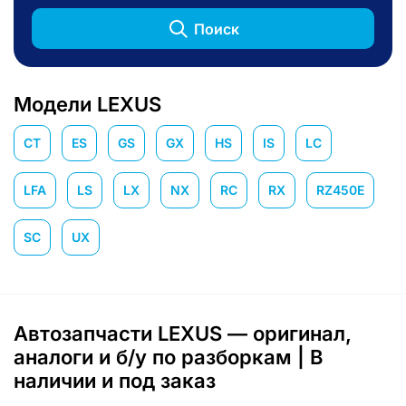
Поиск
Модели LEXUS
CT
ES
GS
GX
HS
IS
LC
LFA
LS
LX
NX
RC
RX
RZ450E
SC
UX
Автозапчасти LEXUS — оригинал,
аналоги и б/у по разборкам | В
наличии и под заказ