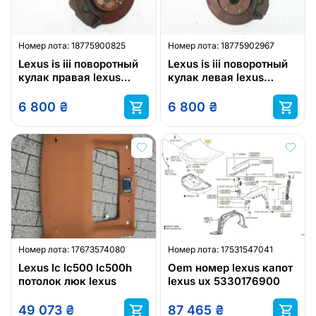
Номер лота:
18775900825
Номер лота:
18775902967
Lexus is iii поворотный
Lexus is iii поворотный
кулак правая lexus
кулак левая lexus
is300h 300h правое
is300h 300h левые
перед передняя
перед передняя
6 800
₴
6 800
₴
Номер лота:
17673574080
Номер лота:
17531547041
Lexus lc lc500 lc500h
Oem номер lexus капот
потолок люк lexus
lexus ux 5330176900
49 073
₴
87 465
₴