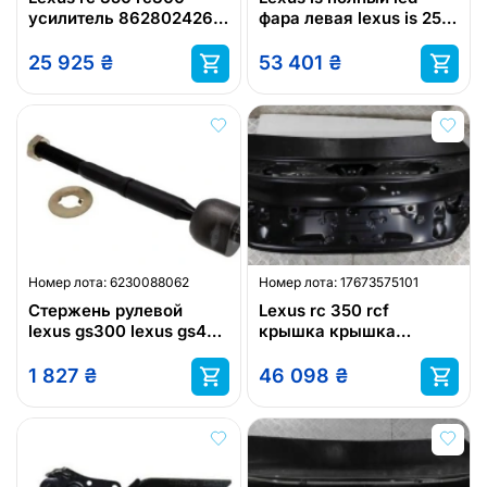
усилитель 8628024260
фара левая lexus is 250
lexus
is300h
25 925
₴
53 401
₴
Номер лота:
6230088062
Номер лота:
17673575101
Стержень рулевой
Lexus rc 350 rcf
lexus gs300 lexus gs400
крышка крышка
gs430
багажника новая lexus
1 827
₴
46 098
₴