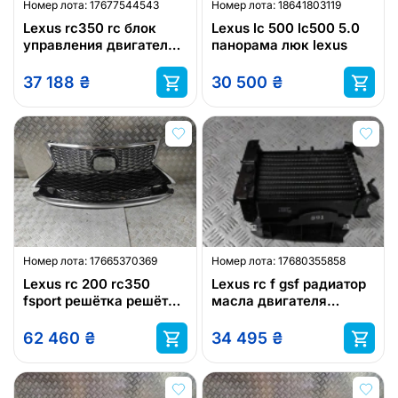
Номер лота:
17677544543
Номер лота:
18641803119
Lexus rc350 rc блок
Lexus lc 500 lc500 5.0
управления двигателем
панорама люк lexus
(ecu) kompiter awd
lexus
37 188
₴
30 500
₴
Номер лота:
17665370369
Номер лота:
17680355858
Lexus rc 200 rc350
Lexus rc f gsf радиатор
fsport решётка решётка
масла двигателя
радиатора бампера
крепление lexus
lexus
62 460
₴
34 495
₴