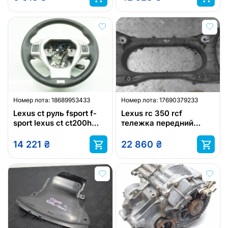
Номер лота:
18689953433
Номер лота:
17690379233
Lexus ct руль fsport f-
Lexus rc 350 rcf
sport lexus ct ct200h
тележка передний
кожа
подрамник trawers
lexus
14 221
₴
22 860
₴