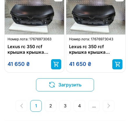
Номер лота:
17676973063
Номер лота:
17676973043
Lexus rc 350 rcf
Lexus rc 350 rcf
крышка крышка
крышка крышка
багажника новая lexus
багажника новая lexus
41 650
₴
41 650
₴
Загрузить
1
2
3
4
...