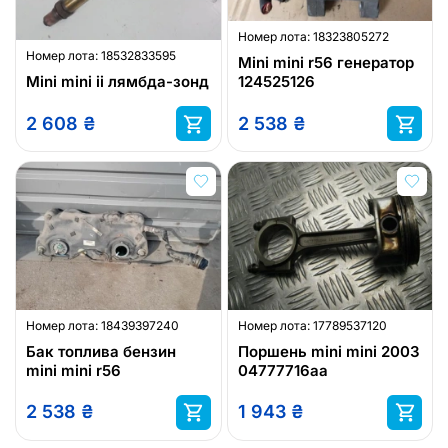
Номер лота:
18323805272
Номер лота:
18532833595
Mini mini r56 генератор
Mini mini ii лямбда-зонд
124525126
2 608
₴
2 538
₴
Номер лота:
18439397240
Номер лота:
17789537120
Бак топлива бензин
Поршень mini mini 2003
mini mini r56
04777716aa
2 538
₴
1 943
₴