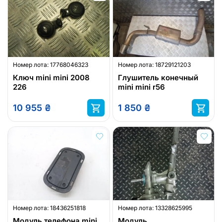
Номер лота:
17768046323
Номер лота:
18729121203
Ключ mini mini 2008
Глушитель конечный
226
mini mini r56
10 955
₴
1 850
₴
Номер лота:
18436251818
Номер лота:
13328625995
Модуль телефона mini
Модуль