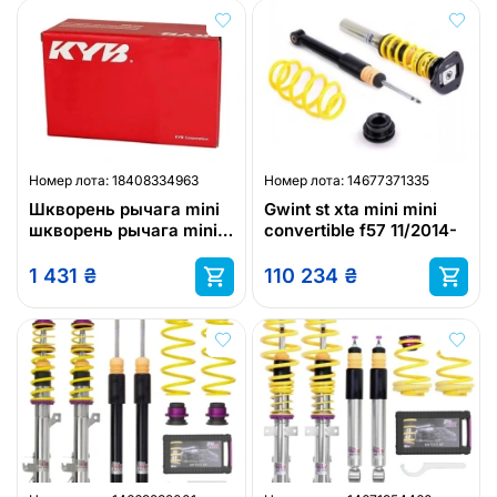
Номер лота:
18408334963
Номер лота:
14677371335
Шкворень рычага mini
Gwint st xta mini mini
шкворень рычага mini
convertible f57 11/2014-
mini [2007], mini
kbj4078
1 431
₴
110 234
₴