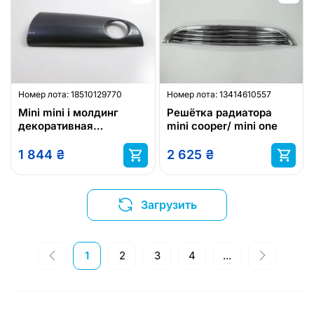
Номер лота:
18510129770
Номер лота:
13414610557
Mini mini i молдинг
Решётка радиатора
декоративная
mini cooper/ mini one
наружная
1 844
₴
2 625
₴
Загрузить
1
2
3
4
...