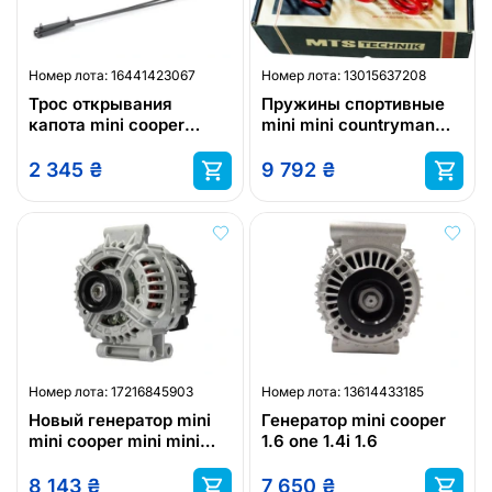
Номер лота:
16441423067
Номер лота:
13015637208
Трос открывания
Пружины спортивные
капота mini cooper
mini mini countryman
r55/r56 oem номер mini
f60 f60 m
2 345
₴
9 792
₴
Номер лота:
17216845903
Номер лота:
13614433185
Новый генератор mini
Генератор mini cooper
mini cooper mini mini
1.6 one 1.4i 1.6
one 07-2004 - 06-2007
03-2001 -
8 143
₴
7 650
₴