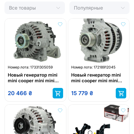
Все товары
Популярные
Номер лота:
17331305059
Номер лота:
17218912045
Новый генератор mini
Новый генератор mini
mini cooper mini mini
mini cooper mini mini
one mini mini roadster
one mini mini roadster
mini mini
mini mini
20 466
₴
15 779
₴