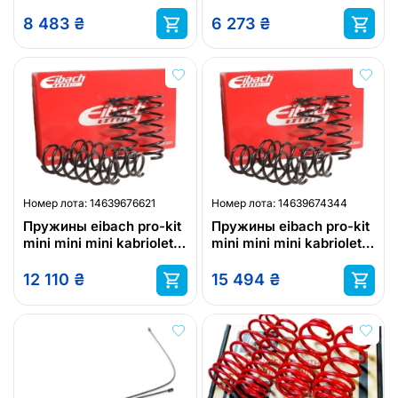
8 483
₴
6 273
₴
Номер лота:
14639676621
Номер лота:
14639674344
Пружины eibach pro-kit
Пружины eibach pro-kit
mini mini mini kabriolet
mini mini mini kabriolet
e10-57-001-03-22
e10-57-004-07-22
12 110
₴
15 494
₴