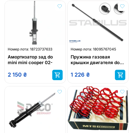
Номер лота:
18723737633
Номер лота:
18095767045
Амортизатор зад do
Пружина газовая
mini mini cooper 02-
крышки двигателя do
mini mini
2 150
₴
1 226
₴