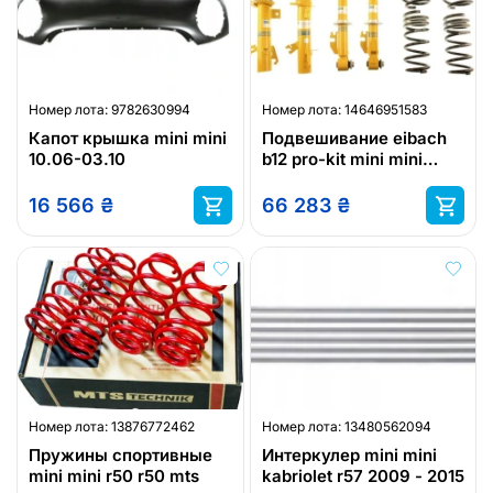
Номер лота:
9782630994
Номер лота:
14646951583
Капот крышка mini mini
Подвешивание eibach
10.06-03.10
b12 pro-kit mini mini
clubman mini clubvan
mini
16 566
₴
66 283
₴
Номер лота:
13876772462
Номер лота:
13480562094
Пружины спортивные
Интеркулер mini mini
mini mini r50 r50 mts
kabriolet r57 2009 - 2015