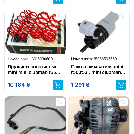
Номер лота:
13015636600
Номер лота:
15058506650
Пружины спортивные
Помпа омывателя mini
mini mini clubman r55
r50,r53 , mini clubman
r55 mts
r55 , mini r56 , mini co
10 184
₴
1 291
₴