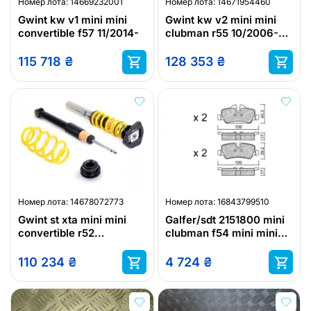
Номер лота:
14669232001
Номер лота:
14671954460
Gwint kw v1 mini mini
Gwint kw v2 mini mini
convertible f57 11/2014-
clubman r55 10/2006-
12/2015
115 718
₴
128 353
₴
Номер лота:
14678072773
Номер лота:
16843799510
Gwint st xta mini mini
Galfer/sdt 2151800 mini
convertible r52
clubman f54 mini mini
04/2004-07/2008
f55-f56
110 234
₴
4 724
₴