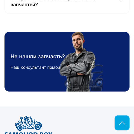
широкий выбор запасных частей для автомобилей,
запчастей?
быстрая доставка, удобный поиск по каталогу и
Для того, чтобы узнать актуальную цену на запчасти
доступные цены.
достаточно воспользоваться поиском на сайте
samohodbox.com.ua или непосредственно связаться с
менеджером. В нашем интернет магазине
автозапчастей указана стоимость каждой позиции,
включая оригинальные и аналоги, а также б/у товары.
Вы можете сравнить цены и выбрать подходящий
вариант. Заказать автозапчасти у нас просто –
Не нашли запчасть?
добавьте товар в корзину и оформите заказ онлайн.
Наш консультант поможет!