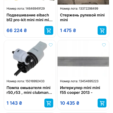
Номер лота:
14646949129
Номер лота:
13372298499
Подвешивание eibach
Стержень рулевой mini
b12 pro-kit mini mini mini
mini
купе mini roadster
66 224
₴
1 475
₴
Номер лота:
15016992433
Номер лота:
13454695223
Помпа омывателя mini
Интеркулер mini mini
r50,r53 , mini clubman
f55 cooper 2013 -
r55 , mini r56 , mini co
1 143
₴
10 435
₴