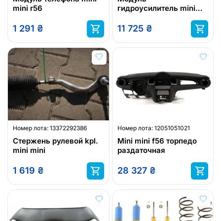
mini r56
гидроусилитель mini
mini 38214854490
1 291
₴
11 725
₴
Номер лота:
13372292386
Номер лота:
12051051021
Стержень рулевой kpl.
Mini mini f56 торпедо
mini mini
раздаточная
1 619
₴
28 327
₴