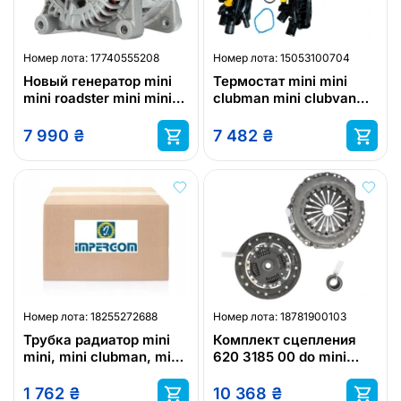
Номер лота:
17740555208
Номер лота:
15053100704
Новый генератор mini
Термостат mini mini
mini roadster mini mini
clubman mini clubvan
clubman mini mini
mini cooper mini
cooper mini
countryman
7 990
₴
7 482
₴
Номер лота:
18255272688
Номер лота:
18781900103
Трубка радиатор mini
Комплект сцепления
mini, mini clubman, mini
620 3185 00 do mini
countryman, mini
mini, mini clubman, mini
paceman 2010-
clubvan, mini
1 762
₴
10 368
₴