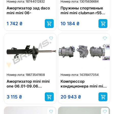
Номер лота:
18744012832
Номер лота:
13015636684
Амортизатор зад daco
Пружины спортивные
mini mini 06-
mini mini clubman r55
r55 mts
1 742
₴
10 184
₴
Номер лота:
18673541908
Номер лота:
14318417054
Амортизатор mini mini
Компрессор
one 06.01-09.06
кондиционера mini mini
31316780521
cooper sd
3 115
₴
20 943
₴