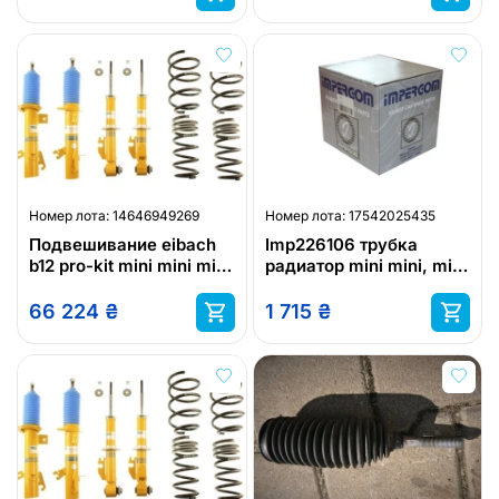
Номер лота:
14646949269
Номер лота:
17542025435
Подвешивание eibach
Imp226106 трубка
b12 pro-kit mini mini mini
радиатор mini mini, mini
купе mini roadster
clubman, mini
countryman, mini pac
66 224
₴
1 715
₴