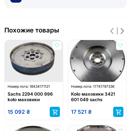
Похожие товары
Номер лота:
18434171121
Номер лота:
17741797336
Sachs 2294 000 996
Koło маховики 3421
koło маховики
601 049 sachs
15 092
₴
17 521
₴