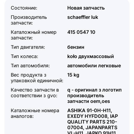
Состояние:
Новая запчасть
Производитель
schaeffler luk
запчасти:
Каталожный номер
415 0547 10
запчасти:
Тип двигателя:
бензин
Тип колеса:
koło двухмассовый
Тип автомобиля:
автомобили легковые
Вес продукта з
15 kg
упаковкой единичной:
Качество запчасти в
q - оригинал з логотип
соответствии з gvo:
производитель
запчасти oem,oes
Каталожные номера
ASHIKA 91-0H-H11,
аналогов:
EXEDY HYFD008, IAP
QUALITY PARTS 210-
07004, JAPANPARTS
VL-H11, JAPKO 91H11,