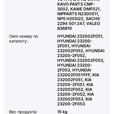
KAVO PARTS CMF-
3002, KAWE DMF521,
NIPPARTS N2300511,
NPS H205I22, SACHS
2294 501 247, VALEO
836810
Oem номер по
HYUNDAI 232002F051,
каталогу:
HYUNDAI 23200-
2F051, HYUNDAI
232002F052, HYUNDAI
23200-2F052,
HYUNDAI 232002F053,
HYUNDAI 23200-
2F053, HYUNDAI
232002F05YFFF, KIA
232002F051, KIA
23200-2F051, KIA
232002F052, KIA
23200-2F052, KIA
232002F053, KIA
23200-2F053
Вес продукта:
15 kg