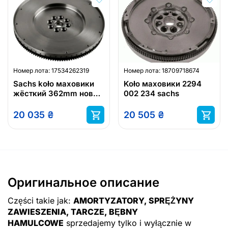
Номер лота:
17534262319
Номер лота:
18709718674
Sachs koło маховики
Koło маховики 2294
жёсткий 362mm новый
002 234 sachs
mercedes atego 2 atego
3
20 035
₴
20 505
₴
Оригинальное описание
Części takie jak:
AMORTYZATORY, SPRĘŻYNY
ZAWIESZENIA, TARCZE, BĘBNY
HAMULCOWE
sprzedajemy tylko i wyłącznie w