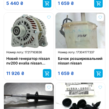
5 440
₴
1 659
₴
Номер лоту:
17217163636
Номер лоту:
17304177337
Новий генератор nissan
Бачок розширювальний
nv200 evalia nissan
nissan nissan
nv200 nissan juke nissan
note 05
11 926
₴
1 659
₴