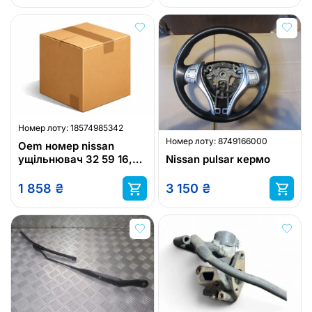
Номер лоту:
18574985342
Номер лоту:
8749166000
Oem номер nissan
ущільнювач 32 59 16,5
Nissan pulsar кермо
піввісь nissan
1 858
₴
3 150
₴