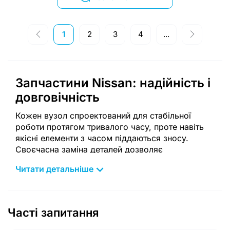
1
2
3
4
...
Запчастини Nissan: надійність і
довговічність
Кожен вузол спроектований для стабільної
роботи протягом тривалого часу, проте навіть
якісні елементи з часом піддаються зносу.
Своєчасна заміна деталей дозволяє
підтримувати коректну роботу всіх систем і
Читати детальніше
запобігати складним поломкам. При виборі
компонентів важливо враховувати модель, рік
випуску та тип двигуна, оскільки навіть невеликі
відмінності можуть бути критичними. Такий
Часті запитання
підхід забезпечує безпечну та передбачувану
поведінку автомобіля на дорозі.