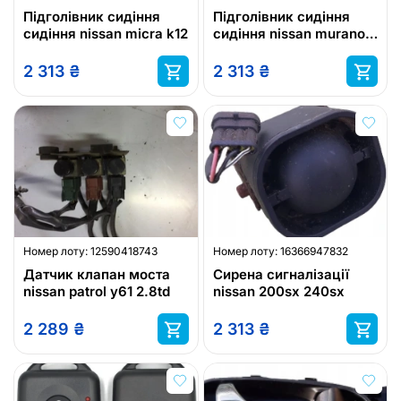
Підголівник сидіння
Підголівник сидіння
сидіння nissan micra k12
сидіння nissan murano
z50
2 313
₴
2 313
₴
Номер лоту:
12590418743
Номер лоту:
16366947832
Датчик клапан моста
Сирена сигналізації
nissan patrol y61 2.8td
nissan 200sx 240sx
2 289
₴
2 313
₴