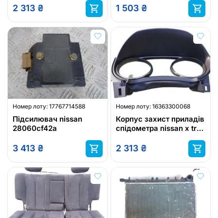
2 313
₴
1 503
₴
Номер лоту:
17767714588
Номер лоту:
16363300068
Підсилювач nissan
Корпус захист приладів
28060cf42a
спідометра nissan x trail
t32
3 413
₴
2 313
₴