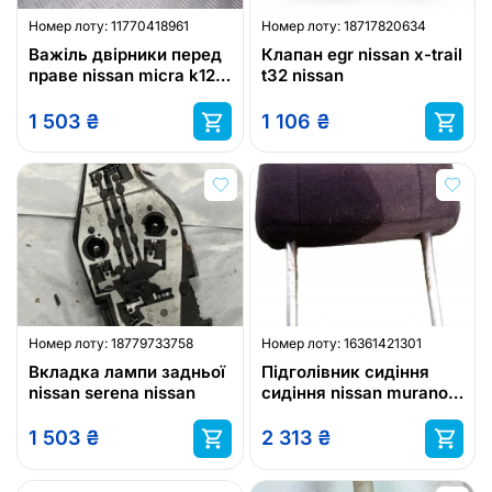
Номер лоту:
11770418961
Номер лоту:
18717820634
Важіль двірники перед
Клапан egr nissan x-trail
праве nissan micra k12
t32 nissan
eu
1 503
₴
1 106
₴
Номер лоту:
18779733758
Номер лоту:
16361421301
Вкладка лампи задньої
Підголівник сидіння
nissan serena nissan
сидіння nissan murano
z50
1 503
₴
2 313
₴