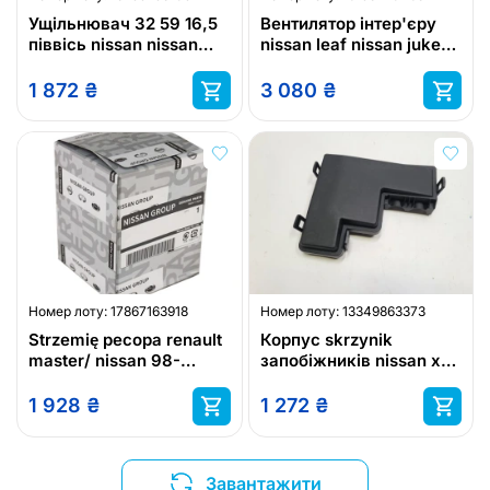
Ущільнювач 32 59 16,5
Вентилятор інтер'єру
піввісь nissan nissan
nissan leaf nissan juke
дунфен 3834200q0f
nissan cube
1 872
₴
3 080
₴
Номер лоту:
17867163918
Номер лоту:
13349863373
Strzemię ресора renault
Корпус skrzynik
master/ nissan 98-
запобіжників nissan x-
nissan дунфен
trail t32
5524700q0b
1 928
₴
1 272
₴
Завантажити