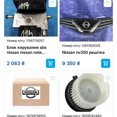
Номер лоту:
11567116257
Номер лоту:
12811929325
Блок керування abs
nissan nissan note
Nissan nv250 решітка
06.2621-3232.1
2 083
₴
9 350
₴
Номер лоту:
18759758105
Номер лоту:
16158740463