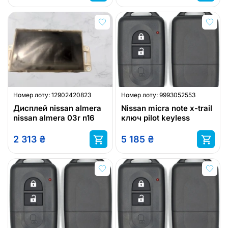
Номер лоту:
12902420823
Номер лоту:
9993052553
Дисплей nissan almera
Nissan micra note x-trail
nissan almera 03r n16
ключ pilot keyless
2 313
₴
5 185
₴