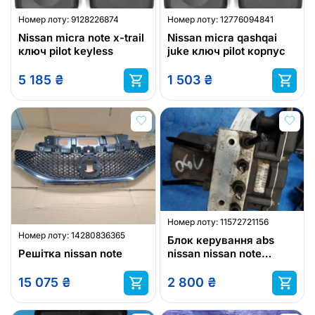
Номер лоту:
9128226874
Номер лоту:
12776094841
Nissan micra note x-trail
Nissan micra qashqai
ключ pilot keyless
juke ключ pilot корпус
5 185
₴
1 503
₴
Номер лоту:
11572721156
Номер лоту:
14280836365
Блок керування abs
Решітка nissan note
nissan nissan note
0265950496
15 075
₴
2 800
₴