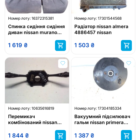
Номер лоту:
16372315381
Номер лоту:
17301544568
Спинка сидіння сидіння
Радіатор nissan almera
диван nissan murano
4886457 nissan
z50
1 619
₴
1 503
₴
Номер лоту:
10635616819
Номер лоту:
17304185334
Перемикач
Вакуумний підсилювач
комбінований nissan
гальм nissan primera
nissan micra
nissan
1 844
₴
1 387
₴