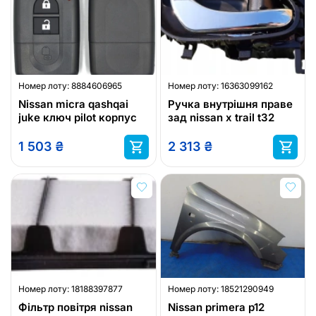
Номер лоту:
8884606965
Номер лоту:
16363099162
Nissan micra qashqai
Ручка внутрішня праве
juke ключ pilot корпус
зад nissan x trail t32
1 503
₴
2 313
₴
Номер лоту:
18188397877
Номер лоту:
18521290949
Фільтр повітря nissan
Nissan primera p12