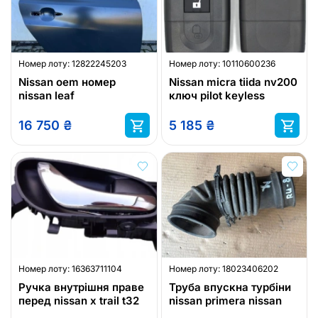
Номер лоту:
12822245203
Номер лоту:
10110600236
Nissan oem номер
Nissan micra tiida nv200
nissan leaf
ключ pilot keyless
16 750
₴
5 185
₴
Номер лоту:
16363711104
Номер лоту:
18023406202
Ручка внутрішня праве
Труба впускна турбіни
перед nissan x trail t32
nissan primera nissan