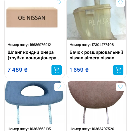
Номер лоту:
16686976912
Номер лоту:
17304177408
Шланг кондиціонера
Бачок розширювальний
(трубка кондиціонера,
nissan almera nissan
патрубок
автокондиціонера)
7 489
₴
1 659
₴
nissan 9246000q0d
Номер лоту:
16363663195
Номер лоту:
16363407520