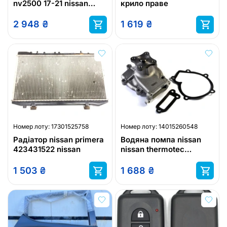
nv2500 17-21 nissan
крило праве
nv3500 17-21 nissan
titan xd 16-
2 948
₴
1 619
₴
Номер лоту:
17301525758
Номер лоту:
14015260548
Радіатор nissan primera
Водяна помпа nissan
423431522 nissan
nissan thermotec
d11042tt
1 503
₴
1 688
₴