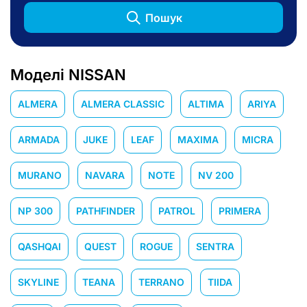
Пошук
Моделі NISSAN
ALMERA
ALMERA CLASSIC
ALTIMA
ARIYA
ARMADA
JUKE
LEAF
MAXIMA
MICRA
MURANO
NAVARA
NOTE
NV 200
NP 300
PATHFINDER
PATROL
PRIMERA
QASHQAI
QUEST
ROGUE
SENTRA
SKYLINE
TEANA
TERRANO
TIIDA