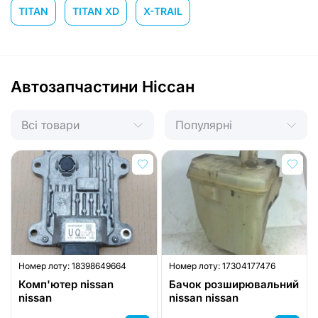
TITAN
TITAN XD
X-TRAIL
Автозапчастини Ніссан
Всі товари
Популярні
Номер лоту:
18398649664
Номер лоту:
17304177476
Комп'ютер nissan
Бачок розширювальний
nissan
nissan nissan