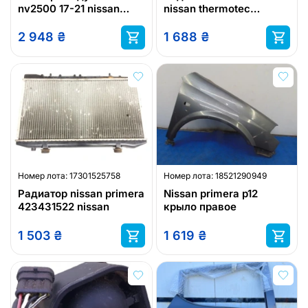
nv2500 17-21 nissan
nissan thermotec
nv3500 17-21 nissan
d11042tt
titan xd 16-
2 948
₴
1 688
₴
Номер лота:
17301525758
Номер лота:
18521290949
Радиатор nissan primera
Nissan primera p12
423431522 nissan
крыло правое
1 503
₴
1 619
₴