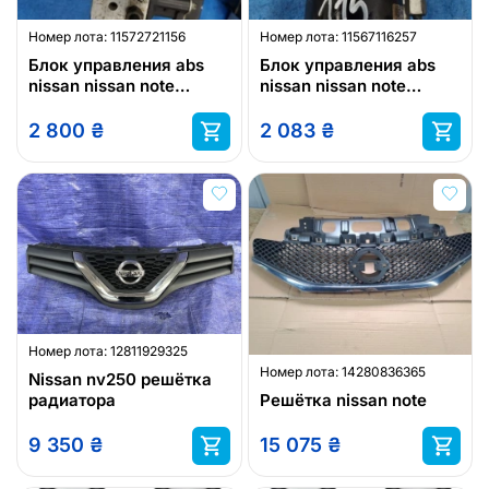
Номер лота:
11572721156
Номер лота:
11567116257
Блок управления abs
Блок управления abs
nissan nissan note
nissan nissan note
0265950496
06.2621-3232.1
2 800
₴
2 083
₴
Номер лота:
12811929325
Номер лота:
14280836365
Nissan nv250 решётка
радиатора
Решётка nissan note
9 350
₴
15 075
₴