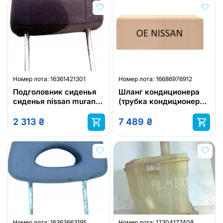
Номер лота:
16361421301
Номер лота:
16686976912
Подголовник сиденья
Шланг кондиционера
сиденья nissan murano
(трубка кондиционера,
z50
патрубок
автокондиционера)
2 313
₴
7 489
₴
nissan 9246000q0d
Номер лота:
16363663195
Номер лота:
17304177408