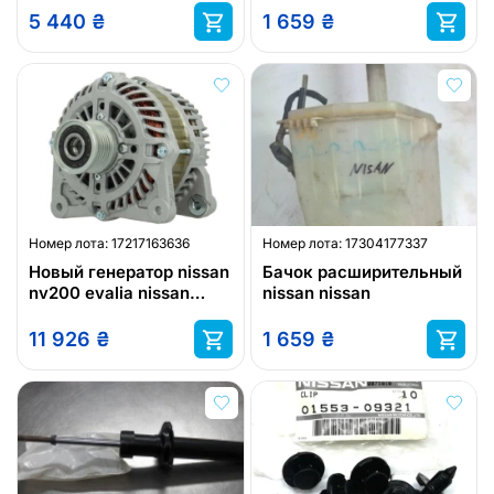
5 440
₴
1 659
₴
Номер лота:
17217163636
Номер лота:
17304177337
Новый генератор nissan
Бачок расширительный
nv200 evalia nissan
nissan nissan
nv200 nissan juke nissan
note 05
11 926
₴
1 659
₴