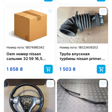
Номер лота:
18574985342
Номер лота:
18023406202
Oem номер nissan
Труба впускная
сальник 32 59 16,5
турбины nissan primera
полуось nissan
nissan
1 858
₴
1 503
₴