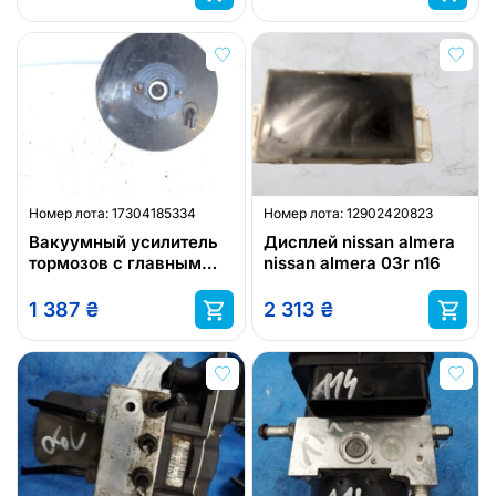
Номер лота:
17304185334
Номер лота:
12902420823
Вакуумный усилитель
Дисплей nissan almera
тормозов с главным
nissan almera 03r n16
nissan primera nissan
1 387
₴
2 313
₴