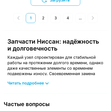
Загрузить
1
2
3
4
...
Запчасти Ниссан: надёжность
и долговечность
Каждый узел спроектирован для стабильной
работы на протяжении долгого времени, однако
даже качественные элементы со временем
подвержены износу. Своевременная замена
деталей позволяет поддерживать корректную
Читать подробнее
работу всех систем и предотвращает сложные
поломки. При выборе компонентов важно
учитывать модель, год выпуска и тип двигателя,
поскольку даже небольшие различия могут
Частые вопросы
быть критичными. Такой подход обеспечивает