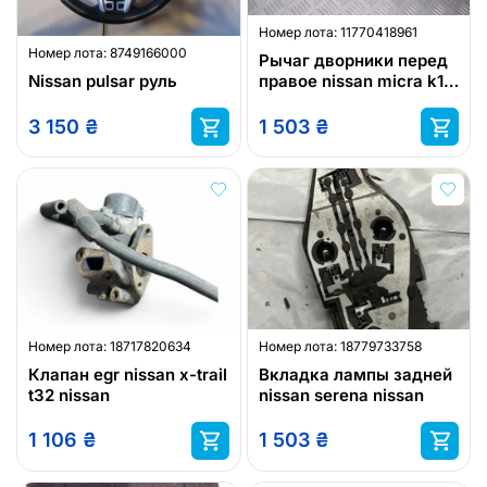
Номер лота:
11770418961
Номер лота:
8749166000
Рычаг дворники перед
Nissan pulsar руль
правое nissan micra k12
eu
3 150
₴
1 503
₴
Номер лота:
18717820634
Номер лота:
18779733758
Клапан egr nissan x-trail
Вкладка лампы задней
t32 nissan
nissan serena nissan
1 106
₴
1 503
₴