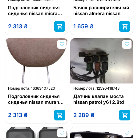
Подголовник сиденья
Бачок расширительный
сиденья nissan micra
nissan almera nissan
k12
2 313
₴
1 659
₴
Номер лота:
16363407520
Номер лота:
12590418743
Подголовник сиденья
Датчик клапан моста
сиденья nissan murano
nissan patrol y61 2.8td
z50
2 313
₴
2 289
₴