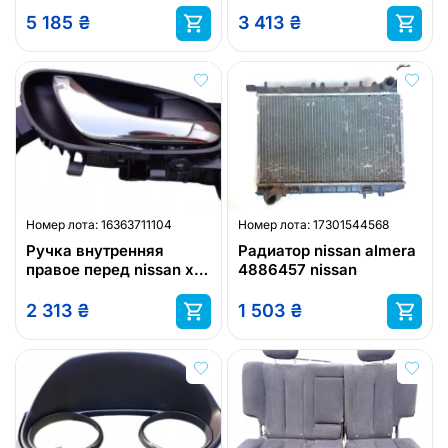
5 185
₴
3 413
₴
Номер лота:
16363711104
Номер лота:
17301544568
Ручка внутренняя
Радиатор nissan almera
правое перед nissan x
4886457 nissan
trail t32
2 313
₴
1 503
₴