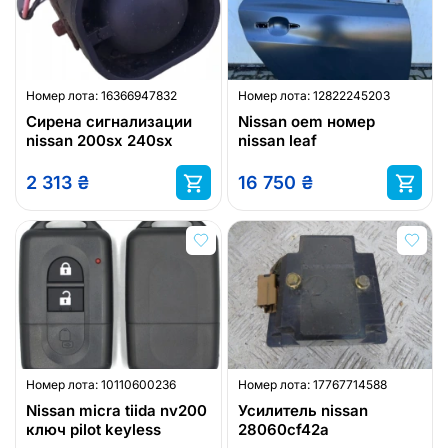
Номер лота:
16366947832
Номер лота:
12822245203
Сирена сигнализации
Nissan oem номер
nissan 200sx 240sx
nissan leaf
2 313
₴
16 750
₴
Номер лота:
10110600236
Номер лота:
17767714588
Nissan micra tiida nv200
Усилитель nissan
ключ pilot keyless
28060cf42a