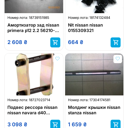
Номер лота:
18739151985
Номер лота:
18174132484
Амортизатор зад nissan
Nit nissan nissan
primera p12 2.2 56210-
0155309321
av725
2 608
₴
664
₴
Номер лота:
18727023714
Номер лота:
17304174581
Подвес рессора nissan
Молдинг крышки nissan
nissan navara d40
stanza nissan
2005+ nissan xterra
2005+ 1 штука
3 098
₴
1 659
₴