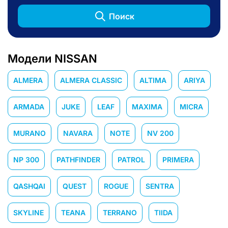
Поиск
Модели NISSAN
ALMERA
ALMERA CLASSIC
ALTIMA
ARIYA
ARMADA
JUKE
LEAF
MAXIMA
MICRA
MURANO
NAVARA
NOTE
NV 200
NP 300
PATHFINDER
PATROL
PRIMERA
QASHQAI
QUEST
ROGUE
SENTRA
SKYLINE
TEANA
TERRANO
TIIDA