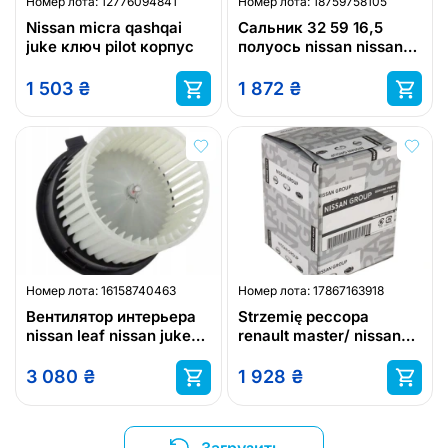
Номер лота:
12776094841
Номер лота:
18759758105
Nissan micra qashqai
Сальник 32 59 16,5
juke ключ pilot корпус
полуось nissan nissan
дунфэн 3834200q0f
1 503
₴
1 872
₴
Номер лота:
16158740463
Номер лота:
17867163918
Вентилятор интерьера
Strzemię рессора
nissan leaf nissan juke
renault master/ nissan
nissan cube
98- nissan дунфэн
5524700q0b
3 080
₴
1 928
₴