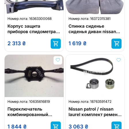
Номер лота:
16363300068
Номер лота:
16372315381
Корпус защита
Спинка сиденье
приборов спидометра
сиденья диван nissan
nissan x trail t32
murano z50
2 313
₴
1 619
₴
Номер лота:
10635616819
Номер лота:
18763591472
Переключатель
Nissan patrol / nissan
комбинированный
laurel комплект ремень
nissan nissan micra
грм
1 844
₴
3 063
₴