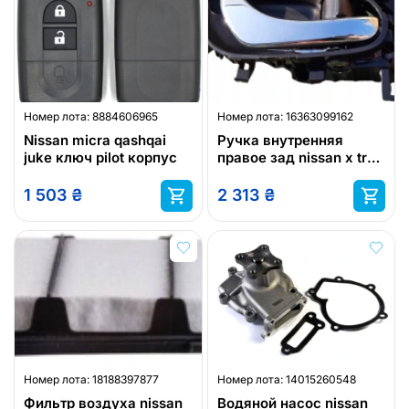
Номер лота:
8884606965
Номер лота:
16363099162
Nissan micra qashqai
Ручка внутренняя
juke ключ pilot корпус
правое зад nissan x trail
t32
1 503
₴
2 313
₴
Номер лота:
18188397877
Номер лота:
14015260548
Фильтр воздуха nissan
Водяной насос nissan