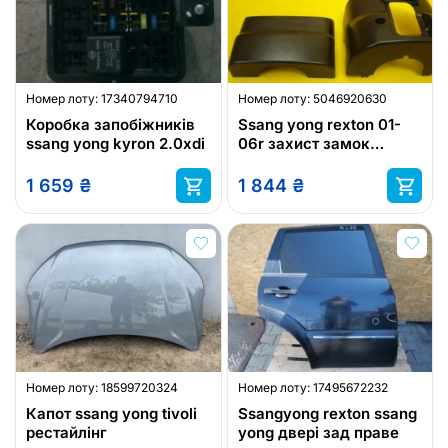
Номер лоту:
17340794710
Номер лоту:
5046920630
Коробка запобіжників
Ssang yong rexton 01-
ssang yong kyron 2.0xdi
06r захист замок
запалювання колонки
1 659
₴
1 844
₴
Номер лоту:
18599720324
Номер лоту:
17495672232
Капот ssang yong tivoli
Ssangyong rexton ssang
рестайлінг
yong двері зад праве