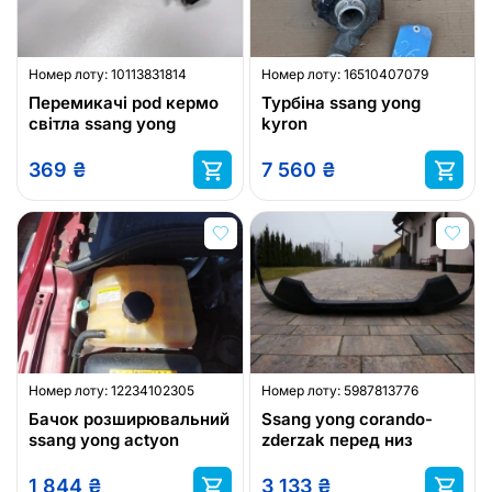
Номер лоту:
10113831814
Номер лоту:
16510407079
Перемикачі pod кермо
Турбіна ssang yong
світла ssang yong
kyron
369
₴
7 560
₴
Номер лоту:
12234102305
Номер лоту:
5987813776
Бачок розширювальний
Ssang yong corando-
ssang yong actyon
zderzak перед низ
1 844
₴
3 133
₴