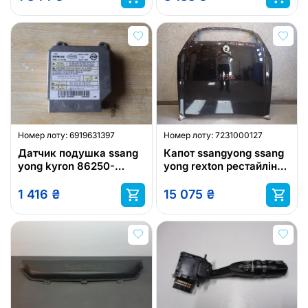
Номер лоту:
6919631397
Номер лоту:
7231000127
Датчик подушка ssang
Капот ssangyong ssang
yong kyron 86250-
yong rexton рестайлінг
09061
06-
1 416
₴
15 075
₴