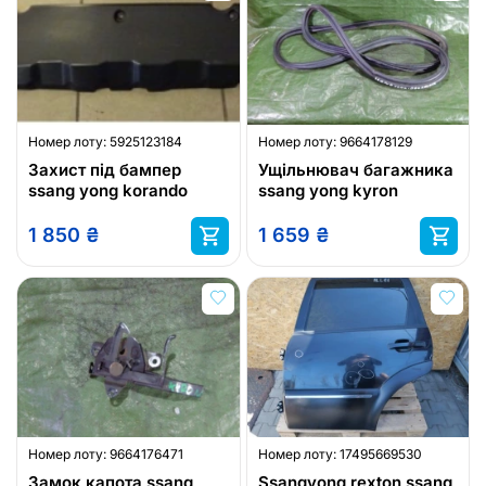
Номер лоту:
5925123184
Номер лоту:
9664178129
Захист під бампер
Ущільнювач багажника
ssang yong korando
ssang yong kyron
1 850
₴
1 659
₴
Номер лоту:
9664176471
Номер лоту:
17495669530
Замок капота ssang
Ssangyong rexton ssang