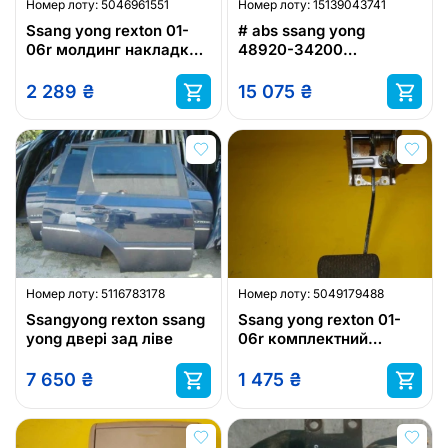
Номер лоту:
5046961551
Номер лоту:
15139043741
Ssang yong rexton 01-
# abs ssang yong
06r молдинг накладка
48920-34200
порогова
be6003o201 #
2 289
₴
15 075
₴
Номер лоту:
5116783178
Номер лоту:
5049179488
Ssangyong rexton ssang
Ssang yong rexton 01-
yong двері зад ліве
06r комплектний
педаль гальма
7 650
₴
1 475
₴