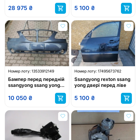
28 975
₴
5 100
₴
Номер лоту:
13533912149
Номер лоту:
17495673762
Бампер перед передній
Ssangyong rexton ssang
ssangyong ssang yong
yong двері перед ліве
rodius
10 050
₴
5 100
₴