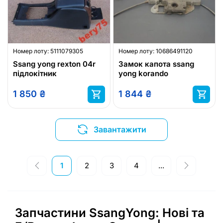
Номер лоту:
5111079305
Номер лоту:
10686491120
Ssang yong rexton 04r
Замок капота ssang
підлокітник
yong korando
1 850
₴
1 844
₴
Завантажити
1
2
3
4
...
Запчастини SsangYong: Нові та