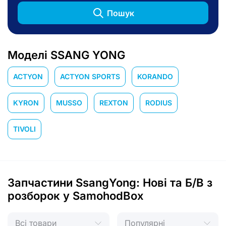
Пошук
Моделі SSANG YONG
ACTYON
ACTYON SPORTS
KORANDO
KYRON
MUSSO
REXTON
RODIUS
TIVOLI
Запчастини SsangYong: Нові та Б/В з
розборок у SamohodBox
Всі товари
Популярні