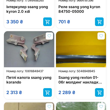
Номер лоту:
17346488265
Номер лоту:
9664181396
Інтеркулер ssang yong
Реле ssang yong kyron
kyron 2.0 xdi
84750-05000
3 350
₴
701
₴
Номер лоту:
10616848437
Номер лоту:
5046948945
Петлі капота ssang yong
Ssang yong rexton 01-
korando
06r молдинг накладка
порогова
2 313
₴
2 289
₴