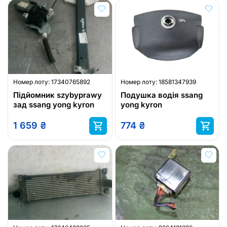
Номер лоту:
17340765892
Номер лоту:
18581347939
Підйомник szybyprawy
Подушка водія ssang
зад ssang yong kyron
yong kyron
1 659
₴
774
₴