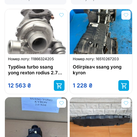
Номер лоту:
11866324205
Номер лоту:
16510267203
Турбіна turbo ssang
Обігрівач ssang yong
yong rexton rodius 2.7
kyron
xvt 186 km 742289
12 563
₴
1 228
₴