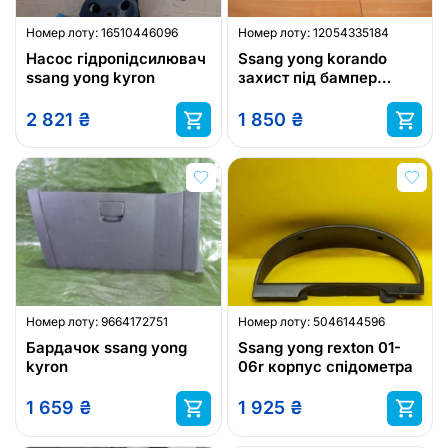
Номер лоту:
16510446096
Номер лоту:
12054335184
Насос гідропідсилювач
Ssang yong korando
ssang yong kyron
захист під бампер
задній
2 821
₴
1 850
₴
Номер лоту:
9664172751
Номер лоту:
5046144596
Бардачок ssang yong
Ssang yong rexton 01-
kyron
06r корпус спідометра
1 659
₴
1 925
₴