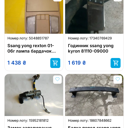
Номер лоту:
5048851787
Номер лоту:
17340769429
Ssang yong rexton 01-
Годинник ssang yong
06r лампа бардачок
kyron 81110-09000
стеля
1 438
₴
1 619
₴
Номер лоту:
15952181812
Номер лоту:
18607848662
Замок запалювання
Балка перед ssang yong