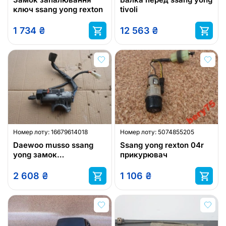
ключ ssang yong rexton
tivoli
1 734
₴
12 563
₴
Номер лоту:
16679614018
Номер лоту:
5074855205
Daewoo musso ssang
Ssang yong rexton 04r
yong замок
прикурювач
запалювання ключ
2 608
₴
1 106
₴