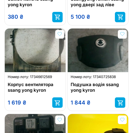
yong kyron
yong двері зад ліве
380
₴
5 100
₴
Номер лоту:
17346612569
Номер лоту:
17340725838
Корпус вентилятора
Подушка водія ssang
ssang yong kyron
yong kyron
1 619
₴
1 844
₴