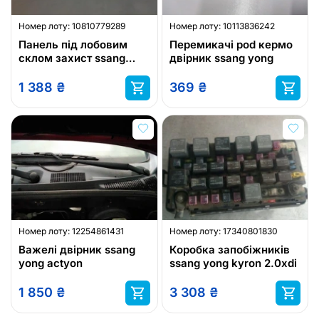
Номер лоту:
10810779289
Номер лоту:
10113836242
Панель під лобовим
Перемикачі pod кермо
склом захист ssang
двірник ssang yong
yong korando
1 388
₴
369
₴
Номер лоту:
12254861431
Номер лоту:
17340801830
Важелі двірник ssang
Коробка запобіжників
yong actyon
ssang yong kyron 2.0xdi
1 850
₴
3 308
₴