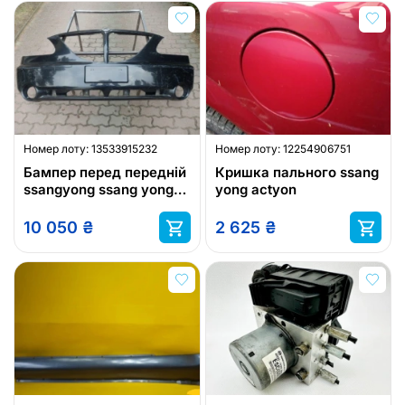
Номер лоту:
13533915232
Номер лоту:
12254906751
Бампер перед передній
Кришка пального ssang
ssangyong ssang yong
yong actyon
rodius
10 050
₴
2 625
₴