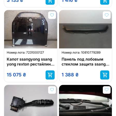
3 133
₴
1 416
₴
Номер лота:
7231000127
Номер лота:
10810779289
Капот ssangyong ssang
Панель под лобовым
yong rexton рестайлинг
стеклом защита ssang
06-
yong korando
15 075
₴
1 388
₴