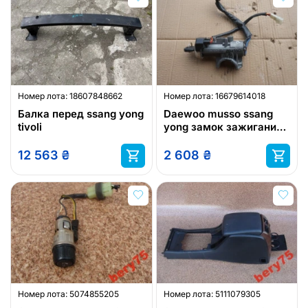
Номер лота:
18607848662
Номер лота:
16679614018
Балка перед ssang yong
Daewoo musso ssang
tivoli
yong замок зажигания
ключ
12 563
₴
2 608
₴
Номер лота:
5074855205
Номер лота:
5111079305