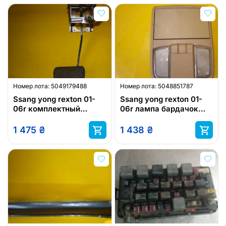
Номер лота:
5049179488
Номер лота:
5048851787
Ssang yong rexton 01-
Ssang yong rexton 01-
06r комплектный
06r лампа бардачок
педаль тормоза
потолок
1 475
₴
1 438
₴