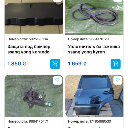
Номер лота:
5925123184
Номер лота:
9664178129
Защита под бампер
Уплотнитель багажника
ssang yong korando
ssang yong kyron
1 850
₴
1 659
₴
Номер лота:
9664176471
Номер лота:
17495669530