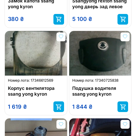
Замок капота ssang
Ssangyong rexton ssang
yong kyron
yong дверь зад левое
380
₴
5 100
₴
Номер лота:
17346612569
Номер лота:
17340725838
Корпус вентилятора
Подушка водителя
ssang yong kyron
ssang yong kyron
1 619
₴
1 844
₴