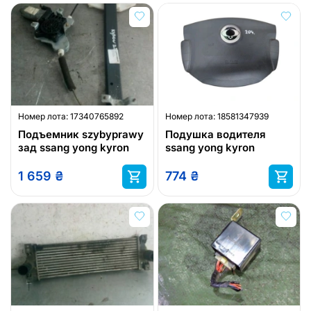
Номер лота:
17340765892
Номер лота:
18581347939
Подъемник szybyprawy
Подушка водителя
зад ssang yong kyron
ssang yong kyron
1 659
₴
774
₴