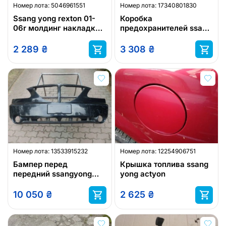
Номер лота:
5046961551
Номер лота:
17340801830
Ssang yong rexton 01-
Коробка
06r молдинг накладка
предохранителей ssang
пороговая
yong kyron 2.0xdi
2 289
₴
3 308
₴
Номер лота:
13533915232
Номер лота:
12254906751
Бампер перед
Крышка топлива ssang
передний ssangyong
yong actyon
ssang yong rodius
10 050
₴
2 625
₴