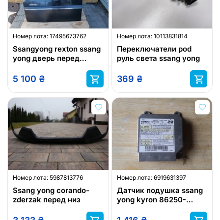
Номер лота:
17495673762
Номер лота:
10113831814
Ssangyong rexton ssang
Переключатели pod
yong дверь перед
руль света ssang yong
левое
5 100
₴
369
₴
Номер лота:
5987813776
Номер лота:
6919631397
Ssang yong corando-
Датчик подушка ssang
zderzak перед низ
yong kyron 86250-
09061