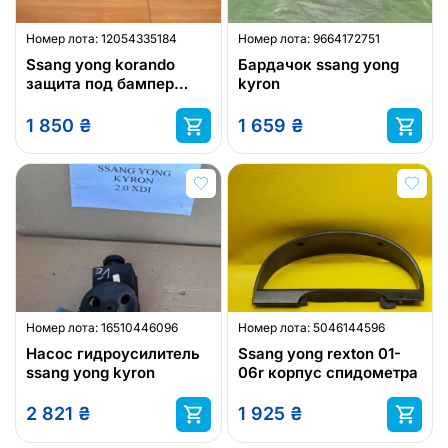
Номер лота:
12054335184
Номер лота:
9664172751
Ssang yong korando
Бардачок ssang yong
защита под бампер
kyron
задний
1 850
₴
1 659
₴
Номер лота:
16510446096
Номер лота:
5046144596
Насос гидроусилитель
Ssang yong rexton 01-
ssang yong kyron
06r корпус спидометра
2 821
₴
1 925
₴