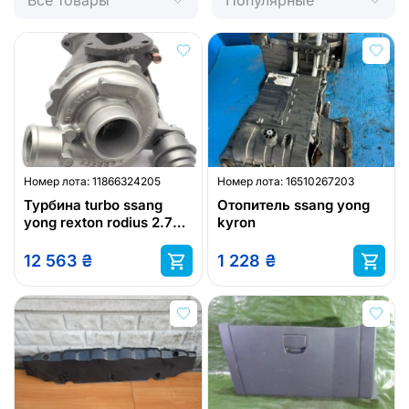
Все товары
Популярные
Номер лота:
11866324205
Номер лота:
16510267203
Турбина turbo ssang
Отопитель ssang yong
yong rexton rodius 2.7
kyron
xvt 186 km 742289
12 563
₴
1 228
₴