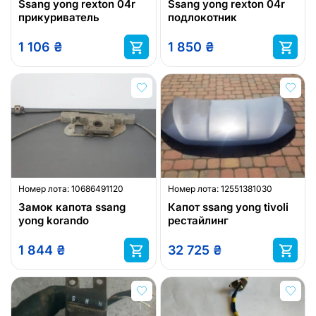
Ssang yong rexton 04r
Ssang yong rexton 04r
прикуриватель
подлокотник
1 106
₴
1 850
₴
Номер лота:
10686491120
Номер лота:
12551381030
Замок капота ssang
Капот ssang yong tivoli
yong korando
рестайлинг
1 844
₴
32 725
₴