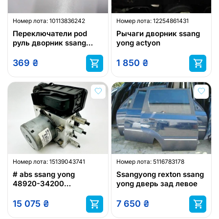
Номер лота:
10113836242
Номер лота:
12254861431
Переключатели pod
Рычаги дворник ssang
руль дворник ssang
yong actyon
yong
369
₴
1 850
₴
Номер лота:
15139043741
Номер лота:
5116783178
# abs ssang yong
Ssangyong rexton ssang
48920-34200
yong дверь зад левое
be6003o201 #
15 075
₴
7 650
₴