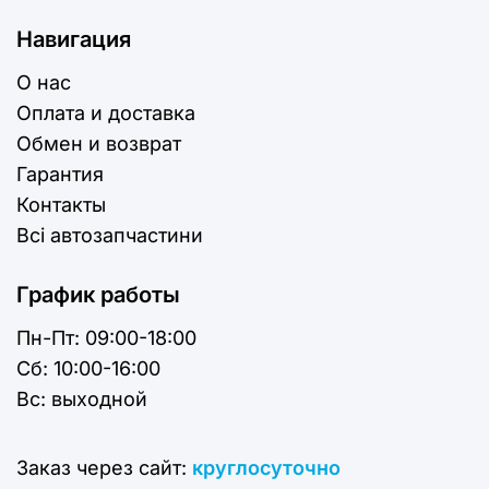
Быстрая доставка: Украина и
Навигация
Европа
О нас
Мы ценим ваше время, поэтому обеспечиваем
Оплата и доставка
оперативную логистику:
Обмен и возврат
Отправка в день заказа в Ужгород, Луцк, Одессу,
Гарантия
Ковель, Днепр, Запорожье и другие населенные
Контакты
пункты.
Всі автозапчастини
В страны Европы: надежная доставка в
Испанию, Эстонию, Германию, Латвию и другие
страны ЕС.
График работы
Пн-Пт:
09:00-18:00
SamohodBox — это
Cб:
10:00-16:00
гарантированная совместимость
Вс:
выходной
и надежность в каждой детали.
Мы снимаем риски: подбираем запчасти строго
Заказ через сайт:
круглосуточно
по
VIN-коду
и производим полную дефектовку