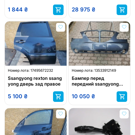
зажигания колонки
1 844
₴
28 975
₴
Номер лота:
17495672232
Номер лота:
13533912149
Ssangyong rexton ssang
Бампер перед
yong дверь зад правое
передний ssangyong
ssang yong rodius
5 100
₴
10 050
₴