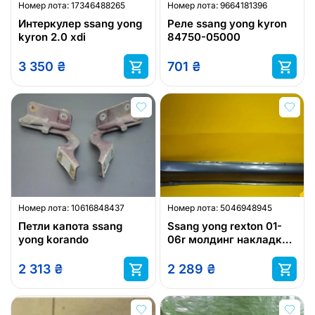
Номер лота:
17346488265
Номер лота:
9664181396
Интеркулер ssang yong
Реле ssang yong kyron
kyron 2.0 xdi
84750-05000
3 350
₴
701
₴
Номер лота:
10616848437
Номер лота:
5046948945
Петли капота ssang
Ssang yong rexton 01-
yong korando
06r молдинг накладка
пороговая
2 313
₴
2 289
₴