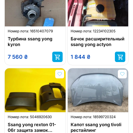
Номер лота:
16510407079
Номер лота:
12234102305
Турбина ssang yong
Бачок расширительный
kyron
ssang yong actyon
7 560
₴
1 844
₴
Номер лота:
5046920630
Номер лота:
18599720324
Ssang yong rexton 01-
Капот ssang yong tivoli
06r защита замок
рестайлинг