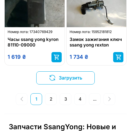
Номер лота:
17340769429
Номер лота:
15952181812
Часы ssang yong kyron
Замок зажигания ключ
81110-09000
ssang yong rexton
1 619
₴
1 734
₴
Загрузить
1
2
3
4
...
Запчасти SsangYong: Новые и